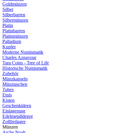
Goldmünzen
Silber
Silberbarren
Silbermünzen
Platin
Platinbarren
Platinmünzen
Palladium
Kupfer
Moderne Numismatik
Charles Aznavour
Tara Coins - Tree of Life
Historische Numismatik
Zubehör
Münzkapseln
Münztaschen
Tubes
Etuis
Kisten
Geschenkideen
Einlagerung
Edelmetalldepot
Zollfreilager
Münzen
Arche Noah