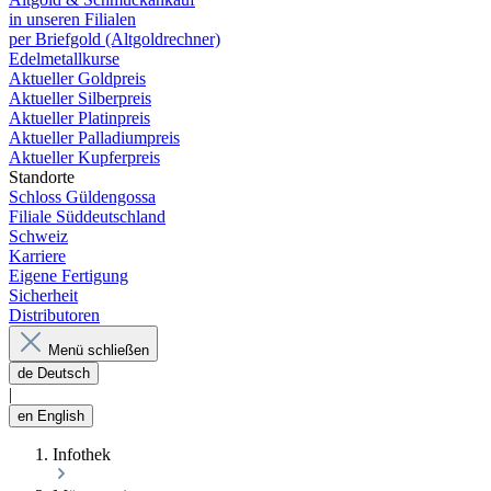
in unseren Filialen
per Briefgold (Altgoldrechner)
Edelmetallkurse
Aktueller Goldpreis
Aktueller Silberpreis
Aktueller Platinpreis
Aktueller Palladiumpreis
Aktueller Kupferpreis
Standorte
Schloss Güldengossa
Filiale Süddeutschland
Schweiz
Karriere
Eigene Fertigung
Sicherheit
Distributoren
Menü schließen
de
Deutsch
|
en
English
Infothek