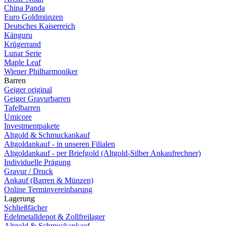
China Panda
Euro Goldmünzen
Deutsches Kaiserreich
Känguru
Krügerrand
Lunar Serie
Maple Leaf
Wiener Philharmoniker
Barren
Geiger original
Geiger Gravurbarren
Tafelbarren
Umicore
Investmentpakete
Altgold & Schmuckankauf
Altgoldankauf - in unseren Filialen
Altgoldankauf - per Briefgold (Altgold-Silber Ankaufrechner)
Individuelle Prägung
Gravur / Druck
Ankauf (Barren & Münzen)
Online Terminvereinbarung
Lagerung
Schließfächer
Edelmetalldepot & Zollfreilager
Altgold & Schmuckankauf