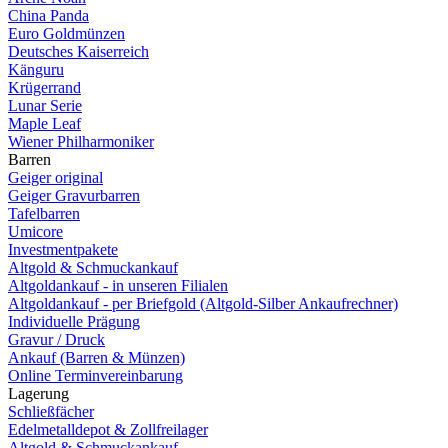
China Panda
Euro Goldmünzen
Deutsches Kaiserreich
Känguru
Krügerrand
Lunar Serie
Maple Leaf
Wiener Philharmoniker
Barren
Geiger original
Geiger Gravurbarren
Tafelbarren
Umicore
Investmentpakete
Altgold & Schmuckankauf
Altgoldankauf - in unseren Filialen
Altgoldankauf - per Briefgold (Altgold-Silber Ankaufrechner)
Individuelle Prägung
Gravur / Druck
Ankauf (Barren & Münzen)
Online Terminvereinbarung
Lagerung
Schließfächer
Edelmetalldepot & Zollfreilager
Altgold & Schmuckankauf