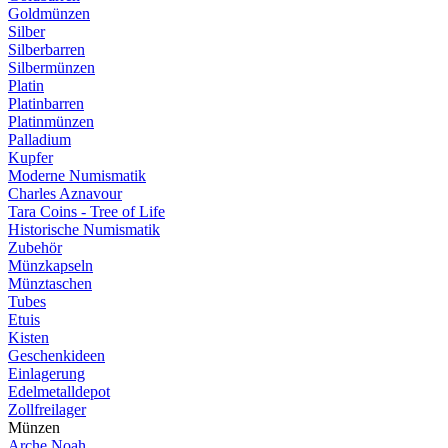
Goldmünzen
Silber
Silberbarren
Silbermünzen
Platin
Platinbarren
Platinmünzen
Palladium
Kupfer
Moderne Numismatik
Charles Aznavour
Tara Coins - Tree of Life
Historische Numismatik
Zubehör
Münzkapseln
Münztaschen
Tubes
Etuis
Kisten
Geschenkideen
Einlagerung
Edelmetalldepot
Zollfreilager
Münzen
Arche Noah