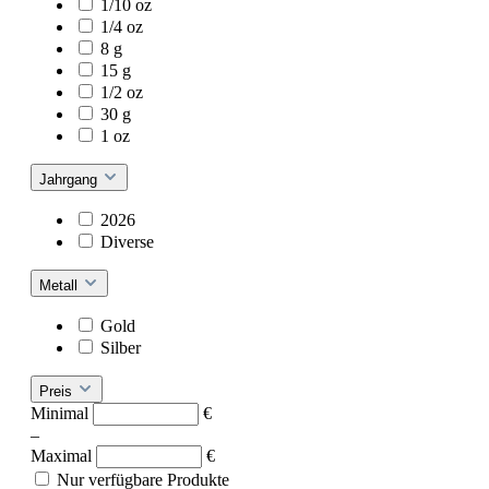
1/10 oz
1/4 oz
8 g
15 g
1/2 oz
30 g
1 oz
Jahrgang
2026
Diverse
Metall
Gold
Silber
Preis
Minimal
€
–
Maximal
€
Nur verfügbare Produkte