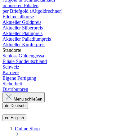
in unseren Filialen
per Briefgold (Altgoldrechner)
Edelmetallkurse
Aktueller Goldpreis
Aktueller Silberpreis
Aktueller Platinpreis
Aktueller Palladiumpreis
Aktueller Kupferpreis
Standorte
Schloss Güldengossa
Filiale Süddeutschland
Schweiz
Karriere
Eigene Fertigung
Sicherheit
Distributoren
Menü schließen
de
Deutsch
|
en
English
Online Shop