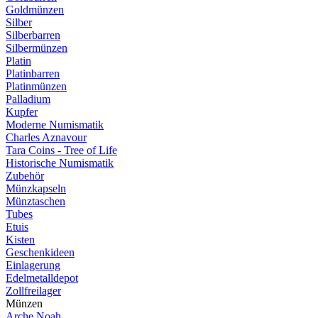
Goldmünzen
Silber
Silberbarren
Silbermünzen
Platin
Platinbarren
Platinmünzen
Palladium
Kupfer
Moderne Numismatik
Charles Aznavour
Tara Coins - Tree of Life
Historische Numismatik
Zubehör
Münzkapseln
Münztaschen
Tubes
Etuis
Kisten
Geschenkideen
Einlagerung
Edelmetalldepot
Zollfreilager
Münzen
Arche Noah