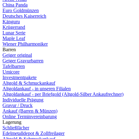
China Panda
Euro Goldmünzen
Deutsches Kaiserreich
Känguru
Krügerrand
Lunar Serie
Maple Leaf
Wiener Philharmoniker
Barren
Geiger original
Geiger Gravurbarren
Tafelbarren
Umicore
Investmentpakete
Altgold & Schmuckankauf
Altgoldankauf - in unseren Filialen
Altgoldankauf - per Briefgold (Altgold-Silber Ankaufrechner)
Individuelle Prägung
Gravur / Druck
Ankauf (Barren & Münzen)
Online Terminvereinbarung
Lagerung
Schließfächer
Edelmetalldepot & Zollfreilager
Altgold & Schmuckankauf