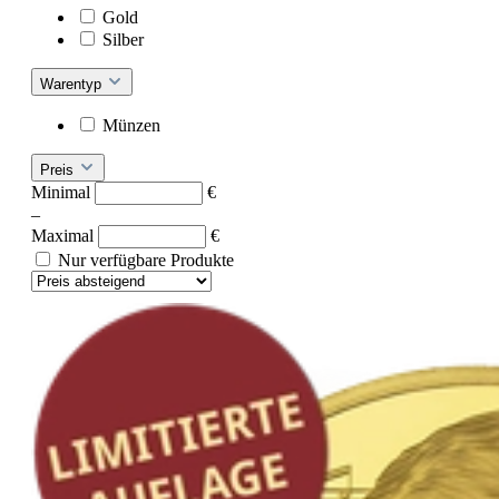
Gold
Silber
Warentyp
Münzen
Preis
Minimal
€
–
Maximal
€
Nur verfügbare Produkte