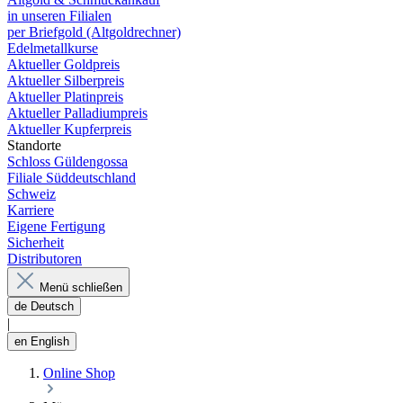
in unseren Filialen
per Briefgold (Altgoldrechner)
Edelmetallkurse
Aktueller Goldpreis
Aktueller Silberpreis
Aktueller Platinpreis
Aktueller Palladiumpreis
Aktueller Kupferpreis
Standorte
Schloss Güldengossa
Filiale Süddeutschland
Schweiz
Karriere
Eigene Fertigung
Sicherheit
Distributoren
Menü schließen
de
Deutsch
|
en
English
Online Shop