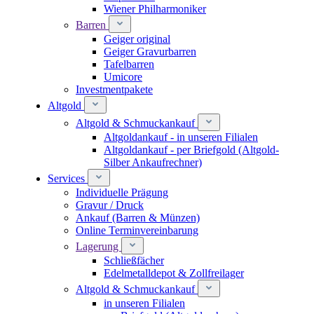
Wiener Philharmoniker
Barren
Geiger original
Geiger Gravurbarren
Tafelbarren
Umicore
Investmentpakete
Altgold
Altgold & Schmuckankauf
Altgoldankauf - in unseren Filialen
Altgoldankauf - per Briefgold (Altgold-
Silber Ankaufrechner)
Services
Individuelle Prägung
Gravur / Druck
Ankauf (Barren & Münzen)
Online Terminvereinbarung
Lagerung
Schließfächer
Edelmetalldepot & Zollfreilager
Altgold & Schmuckankauf
in unseren Filialen