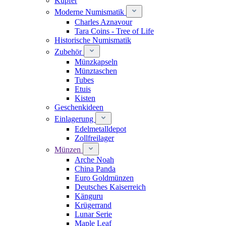
Kupfer
Moderne Numismatik
Charles Aznavour
Tara Coins - Tree of Life
Historische Numismatik
Zubehör
Münzkapseln
Münztaschen
Tubes
Etuis
Kisten
Geschenkideen
Einlagerung
Edelmetalldepot
Zollfreilager
Münzen
Arche Noah
China Panda
Euro Goldmünzen
Deutsches Kaiserreich
Känguru
Krügerrand
Lunar Serie
Maple Leaf