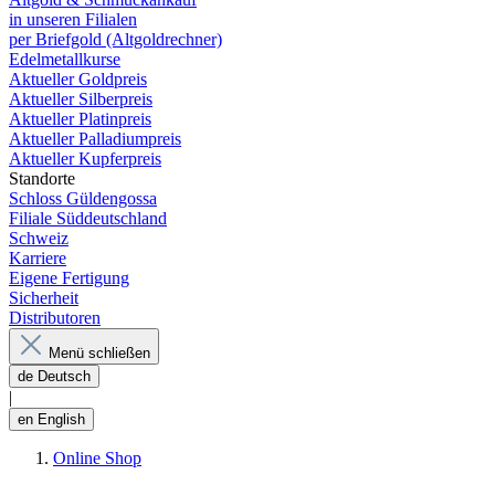
in unseren Filialen
per Briefgold (Altgoldrechner)
Edelmetallkurse
Aktueller Goldpreis
Aktueller Silberpreis
Aktueller Platinpreis
Aktueller Palladiumpreis
Aktueller Kupferpreis
Standorte
Schloss Güldengossa
Filiale Süddeutschland
Schweiz
Karriere
Eigene Fertigung
Sicherheit
Distributoren
Menü schließen
de
Deutsch
|
en
English
Online Shop