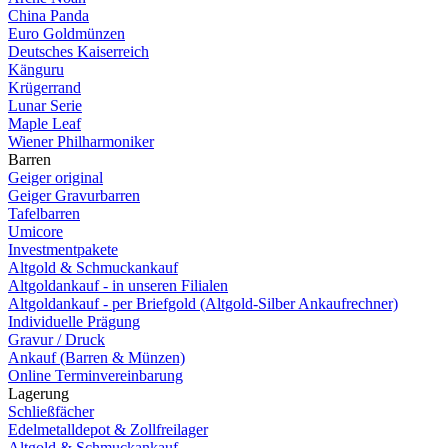
China Panda
Euro Goldmünzen
Deutsches Kaiserreich
Känguru
Krügerrand
Lunar Serie
Maple Leaf
Wiener Philharmoniker
Barren
Geiger original
Geiger Gravurbarren
Tafelbarren
Umicore
Investmentpakete
Altgold & Schmuckankauf
Altgoldankauf - in unseren Filialen
Altgoldankauf - per Briefgold (Altgold-Silber Ankaufrechner)
Individuelle Prägung
Gravur / Druck
Ankauf (Barren & Münzen)
Online Terminvereinbarung
Lagerung
Schließfächer
Edelmetalldepot & Zollfreilager
Altgold & Schmuckankauf