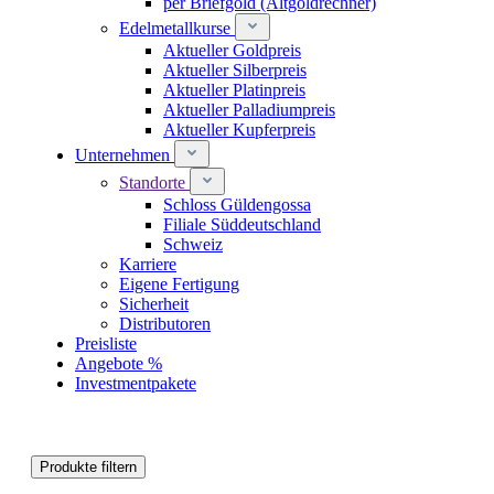
per Briefgold (Altgoldrechner)
Edelmetallkurse
Aktueller Goldpreis
Aktueller Silberpreis
Aktueller Platinpreis
Aktueller Palladiumpreis
Aktueller Kupferpreis
Unternehmen
Standorte
Schloss Güldengossa
Filiale Süddeutschland
Schweiz
Karriere
Eigene Fertigung
Sicherheit
Distributoren
Preisliste
Angebote %
Investmentpakete
Produkte filtern