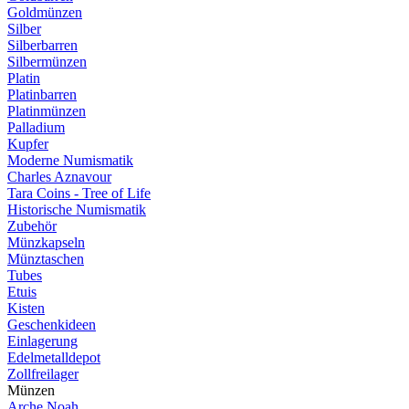
Goldmünzen
Silber
Silberbarren
Silbermünzen
Platin
Platinbarren
Platinmünzen
Palladium
Kupfer
Moderne Numismatik
Charles Aznavour
Tara Coins - Tree of Life
Historische Numismatik
Zubehör
Münzkapseln
Münztaschen
Tubes
Etuis
Kisten
Geschenkideen
Einlagerung
Edelmetalldepot
Zollfreilager
Münzen
Arche Noah