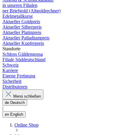
in unseren Filialen
per Briefgold (Altgoldrechner)
Edelmetallkurse
Aktueller Goldpreis
Aktueller Silberpreis
Aktueller Platinpreis
Aktueller Palladiumpreis
Aktueller Kupferpreis
Standorte
Schloss Güldengossa
Filiale Süddeutschland
Schweiz
Karriere
Eigene Fertigung
Sicherheit
Distributoren
Menü schließen
de
Deutsch
|
en
English
Online Shop