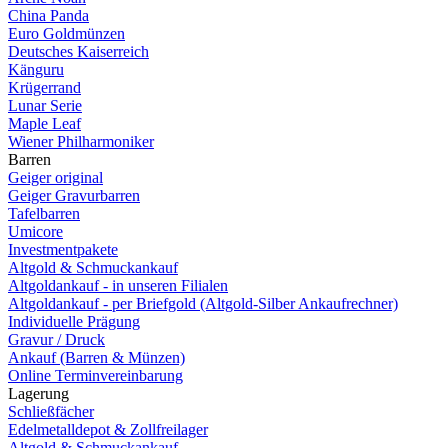
China Panda
Euro Goldmünzen
Deutsches Kaiserreich
Känguru
Krügerrand
Lunar Serie
Maple Leaf
Wiener Philharmoniker
Barren
Geiger original
Geiger Gravurbarren
Tafelbarren
Umicore
Investmentpakete
Altgold & Schmuckankauf
Altgoldankauf - in unseren Filialen
Altgoldankauf - per Briefgold (Altgold-Silber Ankaufrechner)
Individuelle Prägung
Gravur / Druck
Ankauf (Barren & Münzen)
Online Terminvereinbarung
Lagerung
Schließfächer
Edelmetalldepot & Zollfreilager
Altgold & Schmuckankauf