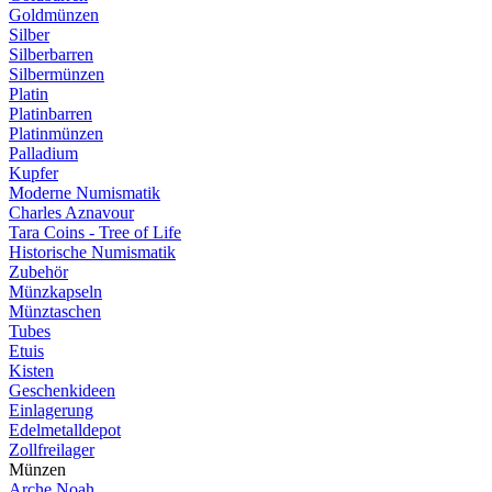
Goldmünzen
Silber
Silberbarren
Silbermünzen
Platin
Platinbarren
Platinmünzen
Palladium
Kupfer
Moderne Numismatik
Charles Aznavour
Tara Coins - Tree of Life
Historische Numismatik
Zubehör
Münzkapseln
Münztaschen
Tubes
Etuis
Kisten
Geschenkideen
Einlagerung
Edelmetalldepot
Zollfreilager
Münzen
Arche Noah