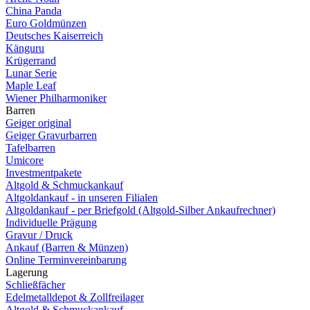
China Panda
Euro Goldmünzen
Deutsches Kaiserreich
Känguru
Krügerrand
Lunar Serie
Maple Leaf
Wiener Philharmoniker
Barren
Geiger original
Geiger Gravurbarren
Tafelbarren
Umicore
Investmentpakete
Altgold & Schmuckankauf
Altgoldankauf - in unseren Filialen
Altgoldankauf - per Briefgold (Altgold-Silber Ankaufrechner)
Individuelle Prägung
Gravur / Druck
Ankauf (Barren & Münzen)
Online Terminvereinbarung
Lagerung
Schließfächer
Edelmetalldepot & Zollfreilager
Altgold & Schmuckankauf