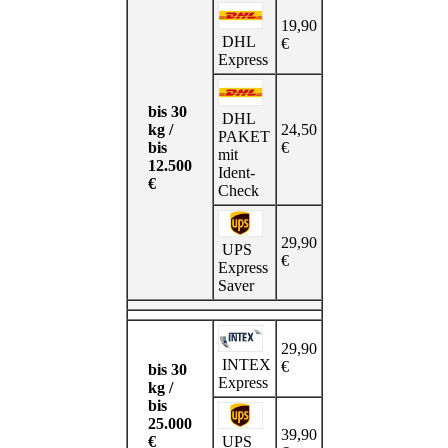
19,90
DHL
€
Express
bis 30
DHL
kg /
24,50
PAKET
bis
€
mit
12.500
Ident-
€
Check
29,90
UPS
€
Express
Saver
29,90
INTEX
€
bis 30
Express
kg /
bis
25.000
39,90
UPS
€