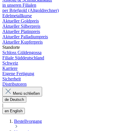
in unseren Filialen
per Briefgold (Altgoldrechner)
Edelmetallkurse
Aktueller Goldpreis
Aktueller Silberpreis
Aktueller Platinpreis
Aktueller Palladiumpreis
Aktueller Kupferpreis
Standorte
Schloss Güldengossa
Filiale Süddeutschland
Schweiz
Karriere
Eigene Fertigung
Sicherheit
Distributoren
Menü schließen
de
Deutsch
|
en
English
Bestellvorgang