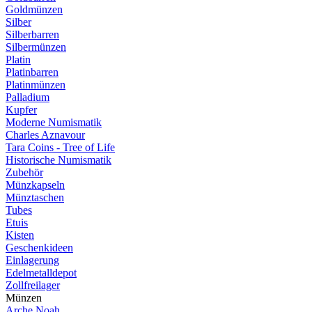
Goldmünzen
Silber
Silberbarren
Silbermünzen
Platin
Platinbarren
Platinmünzen
Palladium
Kupfer
Moderne Numismatik
Charles Aznavour
Tara Coins - Tree of Life
Historische Numismatik
Zubehör
Münzkapseln
Münztaschen
Tubes
Etuis
Kisten
Geschenkideen
Einlagerung
Edelmetalldepot
Zollfreilager
Münzen
Arche Noah