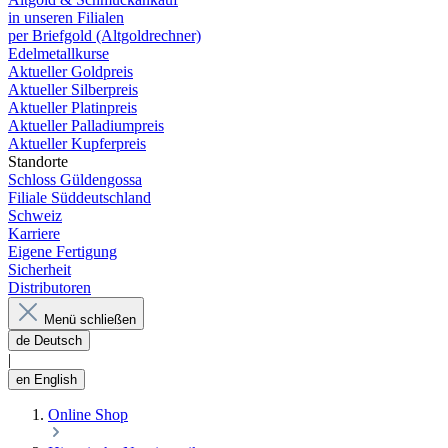
in unseren Filialen
per Briefgold (Altgoldrechner)
Edelmetallkurse
Aktueller Goldpreis
Aktueller Silberpreis
Aktueller Platinpreis
Aktueller Palladiumpreis
Aktueller Kupferpreis
Standorte
Schloss Güldengossa
Filiale Süddeutschland
Schweiz
Karriere
Eigene Fertigung
Sicherheit
Distributoren
Menü schließen
de
Deutsch
|
en
English
Online Shop