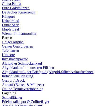
China Panda
Euro Goldmünzen
Deutsches Kaiserreich
Känguru
Krügerrand
Lunar Serie
Maple Leaf
Wiener Philharmoniker
Barren
Geiger original
Geiger Gravurbarren
Tafelbarren
Umicore
Investmentpakete
Altgold & Schmuckankauf
Altgoldankauf - in unseren Filialen
Altgoldankauf - per Briefgold (Altgold-Silber Ankaufrechner)
Individuelle Prägung
Gravur / Druck
Ankauf (Barren & Münzen)
Online Terminvereinbarung
Lagerung
Schließfächer
Edelmetalldepot & Zollfreilager
Altgold & Schmuckankauf