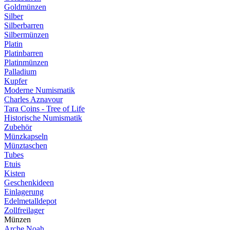
Goldmünzen
Silber
Silberbarren
Silbermünzen
Platin
Platinbarren
Platinmünzen
Palladium
Kupfer
Moderne Numismatik
Charles Aznavour
Tara Coins - Tree of Life
Historische Numismatik
Zubehör
Münzkapseln
Münztaschen
Tubes
Etuis
Kisten
Geschenkideen
Einlagerung
Edelmetalldepot
Zollfreilager
Münzen
Arche Noah