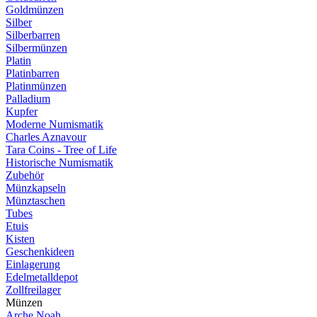
Goldmünzen
Silber
Silberbarren
Silbermünzen
Platin
Platinbarren
Platinmünzen
Palladium
Kupfer
Moderne Numismatik
Charles Aznavour
Tara Coins - Tree of Life
Historische Numismatik
Zubehör
Münzkapseln
Münztaschen
Tubes
Etuis
Kisten
Geschenkideen
Einlagerung
Edelmetalldepot
Zollfreilager
Münzen
Arche Noah