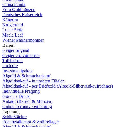
China Panda
Euro Goldmünzen
Deutsches Kaiserreich
Känguru
Krügerrand
Lunar Serie
Maple Leaf
Wiener Philharmoniker
Barren
Geiger original
Geiger Gravurbarren
Tafelbarren
Umicore
Investmentpakete
Altgold & Schmuckankauf
Altgoldankauf - in unseren Filialen
Altgoldankauf - per Briefgold (Altgold-Silber Ankaufrechner)
Individuelle Prägung
Gravur / Druck
Ankauf (Barren & Münzen)
Online Terminvereinbarung
Lagerung
Schließfächer
Edelmetalldepot & Zollfreilager
Altgold & Schmuckankauf