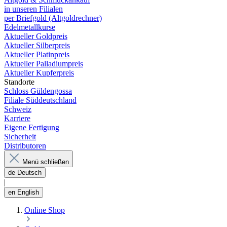
in unseren Filialen
per Briefgold (Altgoldrechner)
Edelmetallkurse
Aktueller Goldpreis
Aktueller Silberpreis
Aktueller Platinpreis
Aktueller Palladiumpreis
Aktueller Kupferpreis
Standorte
Schloss Güldengossa
Filiale Süddeutschland
Schweiz
Karriere
Eigene Fertigung
Sicherheit
Distributoren
Menü schließen
de
Deutsch
|
en
English
Online Shop