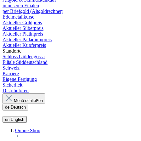
in unseren Filialen
per Briefgold (Altgoldrechner)
Edelmetallkurse
Aktueller Goldpreis
Aktueller Silberpreis
Aktueller Platinpreis
Aktueller Palladiumpreis
Aktueller Kupferpreis
Standorte
Schloss Güldengossa
Filiale Süddeutschland
Schweiz
Karriere
Eigene Fertigung
Sicherheit
Distributoren
Menü schließen
de
Deutsch
|
en
English
Online Shop