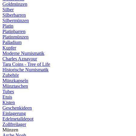
Goldmünzen
Silber
Silberbarren
Silbermünzen
Platin
Platinbarren
Platinmünzen
Palladium
Kupfer
Moderne Numismatik
Charles Aznavour
Tara Coins - Tree of Life
Historische Numismatik
Zubehör
Münzkapseln
Münztaschen
Tubes
Etuis
Kisten
Geschenkideen
Einlagerung
Edelmetalldepot
Zollfreilager
Münzen
Arche Noah