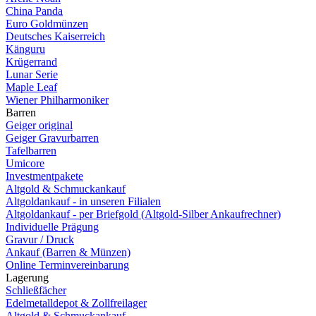
China Panda
Euro Goldmünzen
Deutsches Kaiserreich
Känguru
Krügerrand
Lunar Serie
Maple Leaf
Wiener Philharmoniker
Barren
Geiger original
Geiger Gravurbarren
Tafelbarren
Umicore
Investmentpakete
Altgold & Schmuckankauf
Altgoldankauf - in unseren Filialen
Altgoldankauf - per Briefgold (Altgold-Silber Ankaufrechner)
Individuelle Prägung
Gravur / Druck
Ankauf (Barren & Münzen)
Online Terminvereinbarung
Lagerung
Schließfächer
Edelmetalldepot & Zollfreilager
Altgold & Schmuckankauf