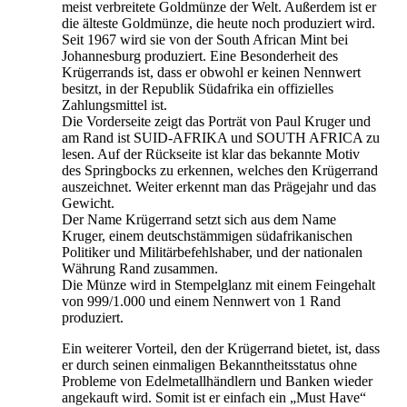
meist verbreitete Goldmünze der Welt. Außerdem ist er
die älteste Goldmünze, die heute noch produziert wird.
Seit 1967 wird sie von der South African Mint bei
Johannesburg produziert. Eine Besonderheit des
Krügerrands ist, dass er obwohl er keinen Nennwert
besitzt, in der Republik Südafrika ein offizielles
Zahlungsmittel ist.
Die Vorderseite zeigt das Porträt von Paul Kruger und
am Rand ist SUID-AFRIKA und SOUTH AFRICA zu
lesen. Auf der Rückseite ist klar das bekannte Motiv
des Springbocks zu erkennen, welches den Krügerrand
auszeichnet. Weiter erkennt man das Prägejahr und das
Gewicht.
Der Name Krügerrand setzt sich aus dem Name
Kruger, einem deutschstämmigen südafrikanischen
Politiker und Militärbefehlshaber, und der nationalen
Währung Rand zusammen.
Die Münze wird in Stempelglanz mit einem Feingehalt
von 999/1.000 und einem Nennwert von 1 Rand
produziert.
Ein weiterer Vorteil, den der Krügerrand bietet, ist, dass
er durch seinen einmaligen Bekanntheitsstatus ohne
Probleme von Edelmetallhändlern und Banken wieder
angekauft wird. Somit ist er einfach ein „Must Have“