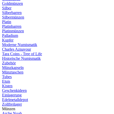
Goldmünzen
Silber
Silberbarren
Silbermünzen
Platin
Platinbarren
Platinmünzen
Palladium
Kupfer
Moderne Numismatik
Charles Aznavour
Tara Coins - Tree of Life
Historische Numismatik
Zubehör
Münzkapseln
Münztaschen
Tubes
Etuis
Kisten
Geschenkideen
Einlagerung
Edelmetalldepot
Zollfreilager
Münzen
Arche Noah