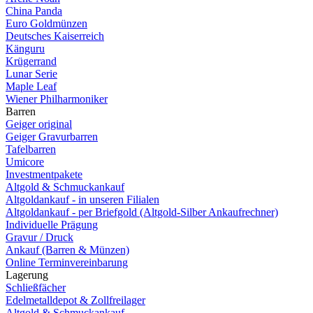
China Panda
Euro Goldmünzen
Deutsches Kaiserreich
Känguru
Krügerrand
Lunar Serie
Maple Leaf
Wiener Philharmoniker
Barren
Geiger original
Geiger Gravurbarren
Tafelbarren
Umicore
Investmentpakete
Altgold & Schmuckankauf
Altgoldankauf - in unseren Filialen
Altgoldankauf - per Briefgold (Altgold-Silber Ankaufrechner)
Individuelle Prägung
Gravur / Druck
Ankauf (Barren & Münzen)
Online Terminvereinbarung
Lagerung
Schließfächer
Edelmetalldepot & Zollfreilager
Altgold & Schmuckankauf