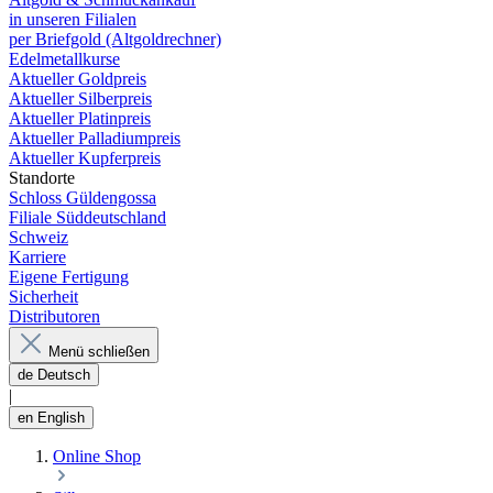
in unseren Filialen
per Briefgold (Altgoldrechner)
Edelmetallkurse
Aktueller Goldpreis
Aktueller Silberpreis
Aktueller Platinpreis
Aktueller Palladiumpreis
Aktueller Kupferpreis
Standorte
Schloss Güldengossa
Filiale Süddeutschland
Schweiz
Karriere
Eigene Fertigung
Sicherheit
Distributoren
Menü schließen
de
Deutsch
|
en
English
Online Shop