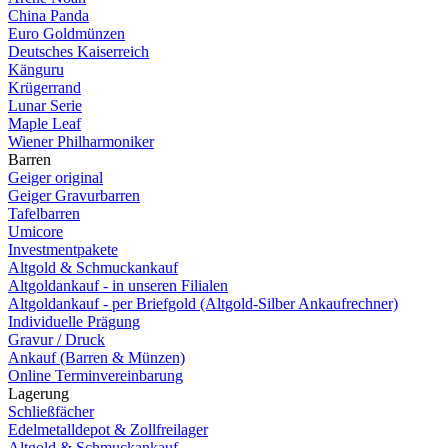
China Panda
Euro Goldmünzen
Deutsches Kaiserreich
Känguru
Krügerrand
Lunar Serie
Maple Leaf
Wiener Philharmoniker
Barren
Geiger original
Geiger Gravurbarren
Tafelbarren
Umicore
Investmentpakete
Altgold & Schmuckankauf
Altgoldankauf - in unseren Filialen
Altgoldankauf - per Briefgold (Altgold-Silber Ankaufrechner)
Individuelle Prägung
Gravur / Druck
Ankauf (Barren & Münzen)
Online Terminvereinbarung
Lagerung
Schließfächer
Edelmetalldepot & Zollfreilager
Altgold & Schmuckankauf