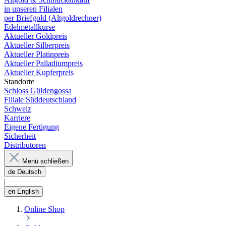
in unseren Filialen
per Briefgold (Altgoldrechner)
Edelmetallkurse
Aktueller Goldpreis
Aktueller Silberpreis
Aktueller Platinpreis
Aktueller Palladiumpreis
Aktueller Kupferpreis
Standorte
Schloss Güldengossa
Filiale Süddeutschland
Schweiz
Karriere
Eigene Fertigung
Sicherheit
Distributoren
Menü schließen
de
Deutsch
|
en
English
Online Shop