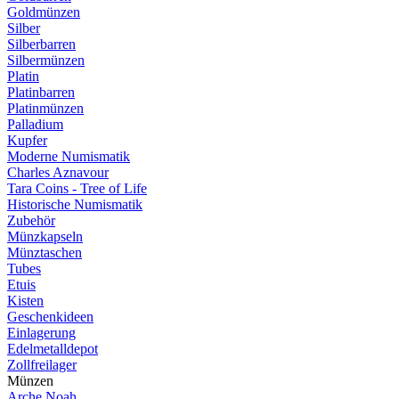
Goldmünzen
Silber
Silberbarren
Silbermünzen
Platin
Platinbarren
Platinmünzen
Palladium
Kupfer
Moderne Numismatik
Charles Aznavour
Tara Coins - Tree of Life
Historische Numismatik
Zubehör
Münzkapseln
Münztaschen
Tubes
Etuis
Kisten
Geschenkideen
Einlagerung
Edelmetalldepot
Zollfreilager
Münzen
Arche Noah