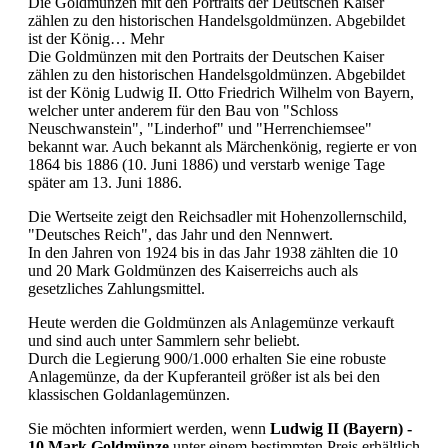
Die Goldmünzen mit den Portraits der Deutschen Kaiser
zählen zu den historischen Handelsgoldmünzen. Abgebildet
ist der König…
Mehr
Die Goldmünzen mit den Portraits der Deutschen Kaiser
zählen zu den historischen Handelsgoldmünzen. Abgebildet
ist der König Ludwig II. Otto Friedrich Wilhelm von Bayern,
welcher unter anderem für den Bau von "Schloss
Neuschwanstein", "Linderhof" und "Herrenchiemsee"
bekannt war. Auch bekannt als Märchenkönig, regierte er von
1864 bis 1886 (10. Juni 1886) und verstarb wenige Tage
später am 13. Juni 1886.
Die Wertseite zeigt den Reichsadler mit Hohenzollernschild,
"Deutsches Reich", das Jahr und den Nennwert.
In den Jahren von 1924 bis in das Jahr 1938 zählten die 10
und 20 Mark Goldmünzen des Kaiserreichs auch als
gesetzliches Zahlungsmittel.
Heute werden die Goldmünzen als Anlagemünze verkauft
und sind auch unter Sammlern sehr beliebt.
Durch die Legierung 900/1.000 erhalten Sie eine robuste
Anlagemünze, da der Kupferanteil größer ist als bei den
klassischen Goldanlagemünzen.
Sie möchten informiert werden, wenn
Ludwig II (Bayern) -
10 Mark Goldmünze
unter einem bestimmten Preis erhältlich