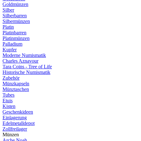
Goldmünzen
Silber
Silberbarren
Silbermünzen
Platin
Platinbarren
Platinmünzen
Palladium
Kupfer
Moderne Numismatik
Charles Aznavour
Tara Coins - Tree of Life
Historische Numismatik
Zubehör
Münzkapseln
Münztaschen
Tubes
Etuis
Kisten
Geschenkideen
Einlagerung
Edelmetalldepot
Zollfreilager
Münzen
Arche Noah