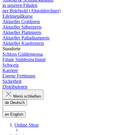
in unseren Filialen
per Briefgold (Altgoldrechner)
Edelmetallkurse
Aktueller Goldpreis
Aktueller Silberpreis
Aktueller Platinpreis
Aktueller Palladiumpreis
Aktueller Kupferpreis
Standorte
Schloss Güldengossa
Filiale Süddeutschland
Schweiz
Karriere
Eigene Fertigung
Sicherheit
Distributoren
Menü schließen
de
Deutsch
|
en
English
Online Shop