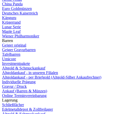
China Panda
Euro Goldmünzen
Deutsches Kaiserreich
Känguru
Krügerrand
Lunar Serie
Maple Leaf
Wiener Philharmoniker
Barren
Geiger original
Geiger Gravurbarren
Tafelbarren
Umicore
Investmentpakete
Altgold & Schmuckankauf
Altgoldankauf - in unseren Filialen
Altgoldankauf - per Briefgold (Altgold-Silber Ankaufrechner)
Individuelle Prägung
Gravur / Druck
Ankauf (Barren & Münzen)
Online Terminvereinbarung
Lagerung
Schließfächer
Edelmetalldepot & Zollfreilager
Altgold & Schmuckankauf