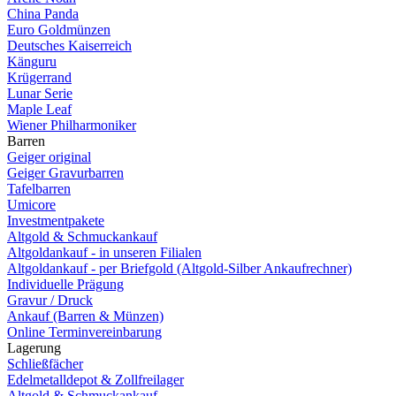
China Panda
Euro Goldmünzen
Deutsches Kaiserreich
Känguru
Krügerrand
Lunar Serie
Maple Leaf
Wiener Philharmoniker
Barren
Geiger original
Geiger Gravurbarren
Tafelbarren
Umicore
Investmentpakete
Altgold & Schmuckankauf
Altgoldankauf - in unseren Filialen
Altgoldankauf - per Briefgold (Altgold-Silber Ankaufrechner)
Individuelle Prägung
Gravur / Druck
Ankauf (Barren & Münzen)
Online Terminvereinbarung
Lagerung
Schließfächer
Edelmetalldepot & Zollfreilager
Altgold & Schmuckankauf