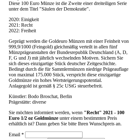
Diese 100 Euro Münze ist die Zweite einer dreiteiligen Serie
unter dem Titel "Säulen der Demokratie".
2020: Einigkeit
2021: Recht
2022: Freiheit
Geprägt werden die Goldeuro Münzen mit einer Feinheit von
999,9/1000 (Feingold) gleichmäßig verteilt in allen fünf
Münzprägeanstalten der Bundesrepublik Deutschland (A, D,
F, G und J) mit jährlich wechselnden Motiven. Sichern Sie
sich dieses einzigartige Stück deutscher Zeitgeschichte.
Bedingt durch die für Sammlermünzen niedrige Prägeauflage
von maximal 175.000 Stück, verspricht diese einzigartige
Goldmünze ein hohes Wertsteigerungspotential.
Anlagegold ist gemäß § 25c UStG steuerbefreit.
Künstler: Bodo Broschat, Berlin
Prägestätte: diverse
Sie möchten informiert werden, wenn
"Recht" 2021 - 100
Euro 1/2 oz Goldmünze
unter einem bestimmten Preis
erhältlich ist? Dann geben Sie bitte Ihren Wunschpreis an.
Email *