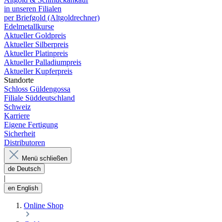
in unseren Filialen
per Briefgold (Altgoldrechner)
Edelmetallkurse
Aktueller Goldpreis
Aktueller Silberpreis
Aktueller Platinpreis
Aktueller Palladiumpreis
Aktueller Kupferpreis
Standorte
Schloss Güldengossa
Filiale Süddeutschland
Schweiz
Karriere
Eigene Fertigung
Sicherheit
Distributoren
Menü schließen
de
Deutsch
|
en
English
Online Shop