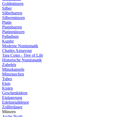
Goldmünzen
Silber
Silberbarren
Silbermünzen
Platin
Platinbarren
Platinmünzen
Palladium
Kupfer
Moderne Numismatik
Charles Aznavour
Tara Coins - Tree of Life
Historische Numismatik
Zubehör
Münzkapseln
Münztaschen
Tubes
Etuis
Kisten
Geschenkideen
Einlagerung
Edelmetalldepot
Zollfreilager
Münzen
Arche Noah