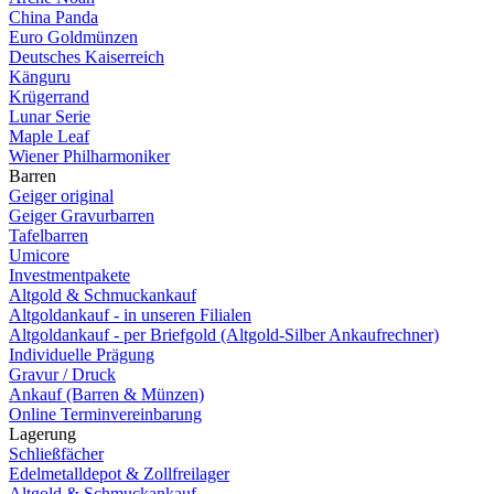
China Panda
Euro Goldmünzen
Deutsches Kaiserreich
Känguru
Krügerrand
Lunar Serie
Maple Leaf
Wiener Philharmoniker
Barren
Geiger original
Geiger Gravurbarren
Tafelbarren
Umicore
Investmentpakete
Altgold & Schmuckankauf
Altgoldankauf - in unseren Filialen
Altgoldankauf - per Briefgold (Altgold-Silber Ankaufrechner)
Individuelle Prägung
Gravur / Druck
Ankauf (Barren & Münzen)
Online Terminvereinbarung
Lagerung
Schließfächer
Edelmetalldepot & Zollfreilager
Altgold & Schmuckankauf