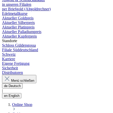
in unseren Filialen
per Briefgold (Altgoldrechner)
Edelmetallkurse
Aktueller Goldpreis
Aktueller Silberpreis
Aktueller Platinpreis
Aktueller Palladiumpreis
Aktueller Kupferpreis
Standorte
Schloss Güldengossa
Filiale Süddeutschland
Schweiz
Karriere
Eigene Fertigung
Sicherheit
Distributoren
Menü schließen
de
Deutsch
|
en
English
Online Shop