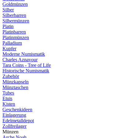
Goldmünzen
Silber
Silberbarren
Silbermünzen
Platin
Platinbarren
Platinmünzen
Palladium
Kupfer
Moderne Numismatik
Charles Aznavour
Tara Coins - Tree of Life
Historische Numismatik
Zubehör
Münzkapseln
Münztaschen
Tubes
Etuis
Kisten
Geschenkideen
Einlagerung
Edelmetalldepot
Zollfreilager
Münzen
Arche Noah