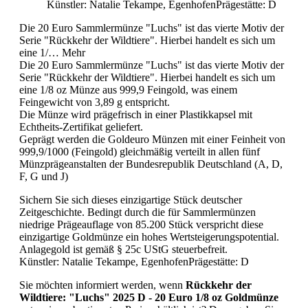
Künstler: Natalie Tekampe, Egenhofen
Prägestätte: D
Die 20 Euro Sammlermünze "Luchs" ist das vierte Motiv der
Serie "Rückkehr der Wildtiere". Hierbei handelt es sich um
eine 1/…
Mehr
Die 20 Euro Sammlermünze "Luchs" ist das vierte Motiv der
Serie "Rückkehr der Wildtiere". Hierbei handelt es sich um
eine 1/8 oz Münze aus 999,9 Feingold, was einem
Feingewicht von 3,89 g entspricht.
Die Münze wird prägefrisch in einer Plastikkapsel mit
Echtheits-Zertifikat geliefert.
Geprägt werden die Goldeuro Münzen mit einer Feinheit von
999,9/1000 (Feingold) gleichmäßig verteilt in allen fünf
Münzprägeanstalten der Bundesrepublik Deutschland (A, D,
F, G und J)
Sichern Sie sich dieses einzigartige Stück deutscher
Zeitgeschichte. Bedingt durch die für Sammlermünzen
niedrige Prägeauflage von 85.200 Stück verspricht diese
einzigartige Goldmünze ein hohes Wertsteigerungspotential.
Anlagegold ist gemäß § 25c UStG steuerbefreit.
Künstler: Natalie Tekampe, Egenhofen
Prägestätte: D
Sie möchten informiert werden, wenn
Rückkehr der
Wildtiere: "Luchs" 2025 D - 20 Euro 1/8 oz Goldmünze