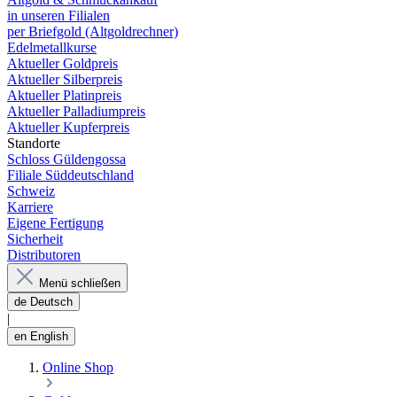
in unseren Filialen
per Briefgold (Altgoldrechner)
Edelmetallkurse
Aktueller Goldpreis
Aktueller Silberpreis
Aktueller Platinpreis
Aktueller Palladiumpreis
Aktueller Kupferpreis
Standorte
Schloss Güldengossa
Filiale Süddeutschland
Schweiz
Karriere
Eigene Fertigung
Sicherheit
Distributoren
Menü schließen
de
Deutsch
|
en
English
Online Shop