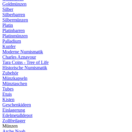
Goldmünzen
Silber
Silberbarren
Silbermünzen
Platin
Platinbarren
Platinmünzen
Palladium
Kupfer
Moderne Numismatik
Charles Aznavour
Tara Coins - Tree of Life
Historische Numismatik
Zubehör
Münzkapseln
Münztaschen
Tubes
Etuis
Kisten
Geschenkideen
Einlagerung
Edelmetalldepot
Zollfreilager
Münzen
Arche Noah