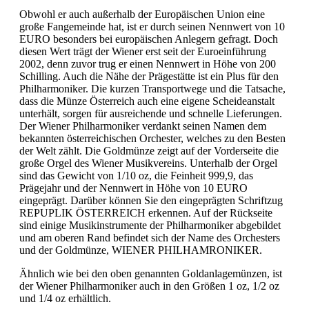
Obwohl er auch außerhalb der Europäischen Union eine
große Fangemeinde hat, ist er durch seinen Nennwert von 10
EURO besonders bei europäischen Anlegern gefragt. Doch
diesen Wert trägt der Wiener erst seit der Euroeinführung
2002, denn zuvor trug er einen Nennwert in Höhe von 200
Schilling. Auch die Nähe der Prägestätte ist ein Plus für den
Philharmoniker. Die kurzen Transportwege und die Tatsache,
dass die Münze Österreich auch eine eigene Scheideanstalt
unterhält, sorgen für ausreichende und schnelle Lieferungen.
Der Wiener Philharmoniker verdankt seinen Namen dem
bekannten österreichischen Orchester, welches zu den Besten
der Welt zählt. Die Goldmünze zeigt auf der Vorderseite die
große Orgel des Wiener Musikvereins. Unterhalb der Orgel
sind das Gewicht von 1/10 oz, die Feinheit 999,9, das
Prägejahr und der Nennwert in Höhe von 10 EURO
eingeprägt. Darüber können Sie den eingeprägten Schriftzug
REPUPLIK ÖSTERREICH erkennen. Auf der Rückseite
sind einige Musikinstrumente der Philharmoniker abgebildet
und am oberen Rand befindet sich der Name des Orchesters
und der Goldmünze, WIENER PHILHAMRONIKER.
Ähnlich wie bei den oben genannten Goldanlagemünzen, ist
der Wiener Philharmoniker auch in den Größen 1 oz, 1/2 oz
und 1/4 oz erhältlich.