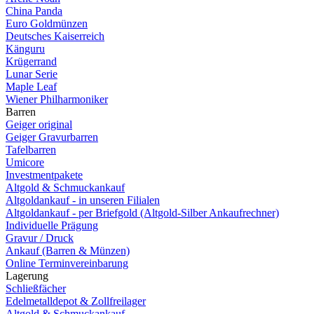
China Panda
Euro Goldmünzen
Deutsches Kaiserreich
Känguru
Krügerrand
Lunar Serie
Maple Leaf
Wiener Philharmoniker
Barren
Geiger original
Geiger Gravurbarren
Tafelbarren
Umicore
Investmentpakete
Altgold & Schmuckankauf
Altgoldankauf - in unseren Filialen
Altgoldankauf - per Briefgold (Altgold-Silber Ankaufrechner)
Individuelle Prägung
Gravur / Druck
Ankauf (Barren & Münzen)
Online Terminvereinbarung
Lagerung
Schließfächer
Edelmetalldepot & Zollfreilager
Altgold & Schmuckankauf