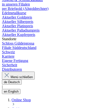
in unseren Filialen
per Briefgold (Altgoldrechner)
Edelmetallkurse
Aktueller Goldpreis
Aktueller Silberpreis
Aktueller Platinpreis
Aktueller Palladiumpreis
Aktueller Kupferpreis
Standorte
Schloss Güldengossa
Filiale Süddeutschland
Schweiz
Karriere
Eigene Fertigung
Sicherheit
Distributoren
Menü schließen
de
Deutsch
|
en
English
Online Shop