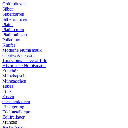
Goldmünzen
Silber
Silberbarren
Silbermünzen
Platin
Platinbarren
Platinmünzen
Palladium
Kupfer
Moderne Numismatik
Charles Aznavour
Tara Coins - Tree of Life
Historische Numismatik
Zubehör
Münzkapseln
Münztaschen
Tubes
Etuis
Kisten
Geschenkideen
Einlagerung
Edelmetalldepot
Zollfreilager
Münzen
Arche Noah