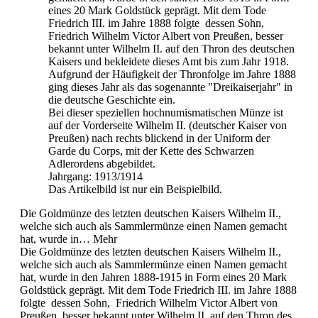
eines 20 Mark Goldstück geprägt. Mit dem Tode
Friedrich III. im Jahre 1888 folgte dessen Sohn,
Friedrich Wilhelm Victor Albert von Preußen, besser
bekannt unter Wilhelm II. auf den Thron des deutschen
Kaisers und bekleidete dieses Amt bis zum Jahr 1918.
Aufgrund der Häufigkeit der Thronfolge im Jahre 1888
ging dieses Jahr als das sogenannte "Dreikaiserjahr" in
die deutsche Geschichte ein.
Bei dieser speziellen hochnumismatischen Münze ist
auf der Vorderseite Wilhelm II. (deutscher Kaiser von
Preußen) nach rechts blickend in der Uniform der
Garde du Corps, mit der Kette des Schwarzen
Adlerordens abgebildet.
Jahrgang: 1913/1914
Das Artikelbild ist nur ein Beispielbild.
Die Goldmünze des letzten deutschen Kaisers Wilhelm II.,
welche sich auch als Sammlermünze einen Namen gemacht
hat, wurde in…
Mehr
Die Goldmünze des letzten deutschen Kaisers Wilhelm II.,
welche sich auch als Sammlermünze einen Namen gemacht
hat, wurde in den Jahren 1888-1915 in Form eines 20 Mark
Goldstück geprägt. Mit dem Tode Friedrich III. im Jahre 1888
folgte dessen Sohn, Friedrich Wilhelm Victor Albert von
Preußen, besser bekannt unter Wilhelm II. auf den Thron des