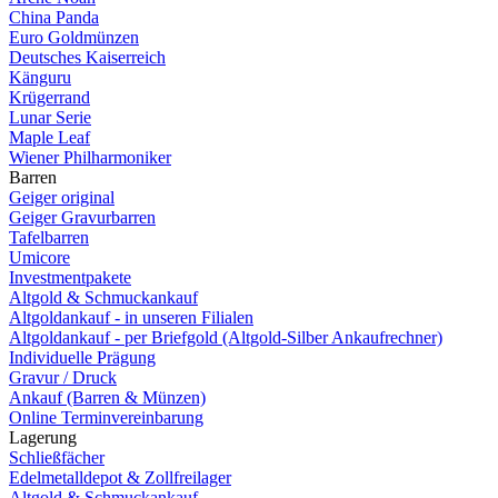
China Panda
Euro Goldmünzen
Deutsches Kaiserreich
Känguru
Krügerrand
Lunar Serie
Maple Leaf
Wiener Philharmoniker
Barren
Geiger original
Geiger Gravurbarren
Tafelbarren
Umicore
Investmentpakete
Altgold & Schmuckankauf
Altgoldankauf - in unseren Filialen
Altgoldankauf - per Briefgold (Altgold-Silber Ankaufrechner)
Individuelle Prägung
Gravur / Druck
Ankauf (Barren & Münzen)
Online Terminvereinbarung
Lagerung
Schließfächer
Edelmetalldepot & Zollfreilager
Altgold & Schmuckankauf