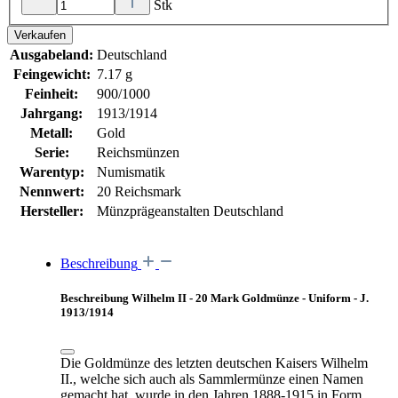
Stk
Verkaufen
Ausgabeland:
Deutschland
Feingewicht:
7.17 g
Feinheit:
900/1000
Jahrgang:
1913/1914
Metall:
Gold
Serie:
Reichsmünzen
Warentyp:
Numismatik
Nennwert:
20 Reichsmark
Hersteller:
Münzprägeanstalten Deutschland
Beschreibung
Beschreibung Wilhelm II - 20 Mark Goldmünze - Uniform - J.
1913/1914
Die Goldmünze des letzten deutschen Kaisers Wilhelm
II., welche sich auch als Sammlermünze einen Namen
gemacht hat, wurde in den Jahren 1888-1915 in Form