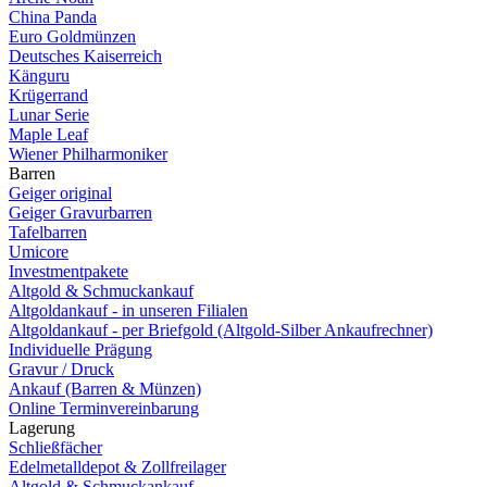
China Panda
Euro Goldmünzen
Deutsches Kaiserreich
Känguru
Krügerrand
Lunar Serie
Maple Leaf
Wiener Philharmoniker
Barren
Geiger original
Geiger Gravurbarren
Tafelbarren
Umicore
Investmentpakete
Altgold & Schmuckankauf
Altgoldankauf - in unseren Filialen
Altgoldankauf - per Briefgold (Altgold-Silber Ankaufrechner)
Individuelle Prägung
Gravur / Druck
Ankauf (Barren & Münzen)
Online Terminvereinbarung
Lagerung
Schließfächer
Edelmetalldepot & Zollfreilager
Altgold & Schmuckankauf