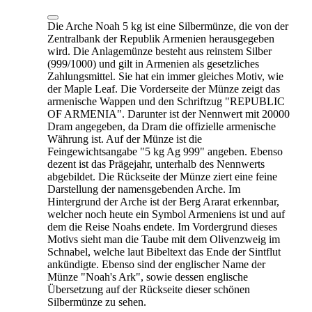
Die Arche Noah 5 kg ist eine Silbermünze, die von der
Zentralbank der Republik Armenien herausgegeben
wird. Die Anlagemünze besteht aus reinstem Silber
(999/1000) und gilt in Armenien als gesetzliches
Zahlungsmittel. Sie hat ein immer gleiches Motiv, wie
der Maple Leaf. Die Vorderseite der Münze zeigt das
armenische Wappen und den Schriftzug "REPUBLIC
OF ARMENIA". Darunter ist der Nennwert mit 20000
Dram angegeben, da Dram die offizielle armenische
Währung ist. Auf der Münze ist die
Feingewichtsangabe "5 kg Ag 999" angeben. Ebenso
dezent ist das Prägejahr, unterhalb des Nennwerts
abgebildet. Die Rückseite der Münze ziert eine feine
Darstellung der namensgebenden Arche. Im
Hintergrund der Arche ist der Berg Ararat erkennbar,
welcher noch heute ein Symbol Armeniens ist und auf
dem die Reise Noahs endete. Im Vordergrund dieses
Motivs sieht man die Taube mit dem Olivenzweig im
Schnabel, welche laut Bibeltext das Ende der Sintflut
ankündigte. Ebenso sind der englischer Name der
Münze "Noah's Ark", sowie dessen englische
Übersetzung auf der Rückseite dieser schönen
Silbermünze zu sehen.