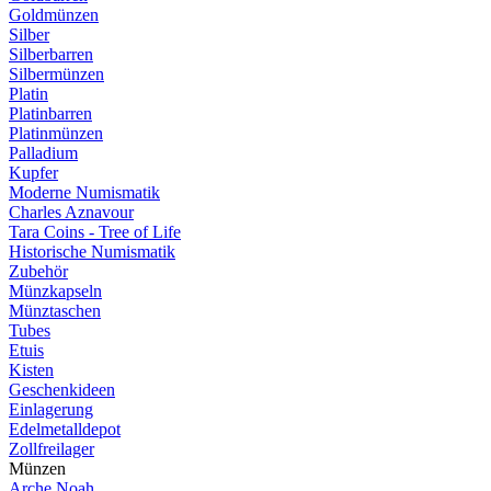
Goldmünzen
Silber
Silberbarren
Silbermünzen
Platin
Platinbarren
Platinmünzen
Palladium
Kupfer
Moderne Numismatik
Charles Aznavour
Tara Coins - Tree of Life
Historische Numismatik
Zubehör
Münzkapseln
Münztaschen
Tubes
Etuis
Kisten
Geschenkideen
Einlagerung
Edelmetalldepot
Zollfreilager
Münzen
Arche Noah