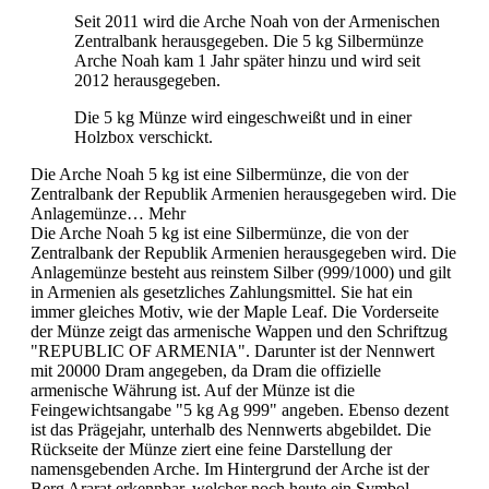
Seit 2011 wird die Arche Noah von der Armenischen
Zentralbank herausgegeben. Die 5 kg Silbermünze
Arche Noah kam 1 Jahr später hinzu und wird seit
2012 herausgegeben.
Die 5 kg Münze wird eingeschweißt und in einer
Holzbox verschickt.
Die Arche Noah 5 kg ist eine Silbermünze, die von der
Zentralbank der Republik Armenien herausgegeben wird. Die
Anlagemünze…
Mehr
Die Arche Noah 5 kg ist eine Silbermünze, die von der
Zentralbank der Republik Armenien herausgegeben wird. Die
Anlagemünze besteht aus reinstem Silber (999/1000) und gilt
in Armenien als gesetzliches Zahlungsmittel. Sie hat ein
immer gleiches Motiv, wie der Maple Leaf. Die Vorderseite
der Münze zeigt das armenische Wappen und den Schriftzug
"REPUBLIC OF ARMENIA". Darunter ist der Nennwert
mit 20000 Dram angegeben, da Dram die offizielle
armenische Währung ist. Auf der Münze ist die
Feingewichtsangabe "5 kg Ag 999" angeben. Ebenso dezent
ist das Prägejahr, unterhalb des Nennwerts abgebildet. Die
Rückseite der Münze ziert eine feine Darstellung der
namensgebenden Arche. Im Hintergrund der Arche ist der
Berg Ararat erkennbar, welcher noch heute ein Symbol