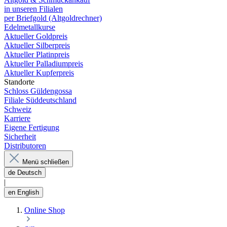
in unseren Filialen
per Briefgold (Altgoldrechner)
Edelmetallkurse
Aktueller Goldpreis
Aktueller Silberpreis
Aktueller Platinpreis
Aktueller Palladiumpreis
Aktueller Kupferpreis
Standorte
Schloss Güldengossa
Filiale Süddeutschland
Schweiz
Karriere
Eigene Fertigung
Sicherheit
Distributoren
Menü schließen
de
Deutsch
|
en
English
Online Shop