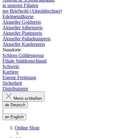
in unseren Filialen
per Briefgold (Altgoldrechner)
Edelmetallkurse
Aktueller Goldpreis
Aktueller Silberpreis
Aktueller Platinpreis
Aktueller Palladiumpreis
Aktueller Kupferpreis
Standorte
Schloss Güldengossa
Filiale Süddeutschland
Schweiz
Karriere
Eigene Fertigung
Sicherheit
Distributoren
Menü schließen
de
Deutsch
|
en
English
Online Shop