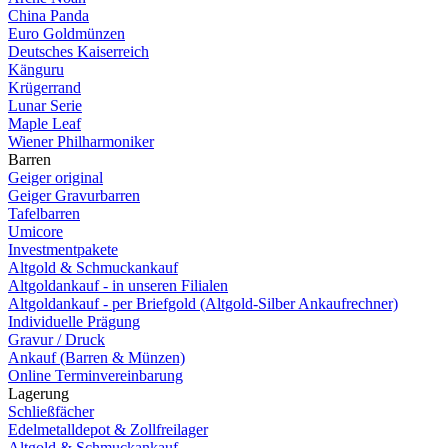
China Panda
Euro Goldmünzen
Deutsches Kaiserreich
Känguru
Krügerrand
Lunar Serie
Maple Leaf
Wiener Philharmoniker
Barren
Geiger original
Geiger Gravurbarren
Tafelbarren
Umicore
Investmentpakete
Altgold & Schmuckankauf
Altgoldankauf - in unseren Filialen
Altgoldankauf - per Briefgold (Altgold-Silber Ankaufrechner)
Individuelle Prägung
Gravur / Druck
Ankauf (Barren & Münzen)
Online Terminvereinbarung
Lagerung
Schließfächer
Edelmetalldepot & Zollfreilager
Altgold & Schmuckankauf