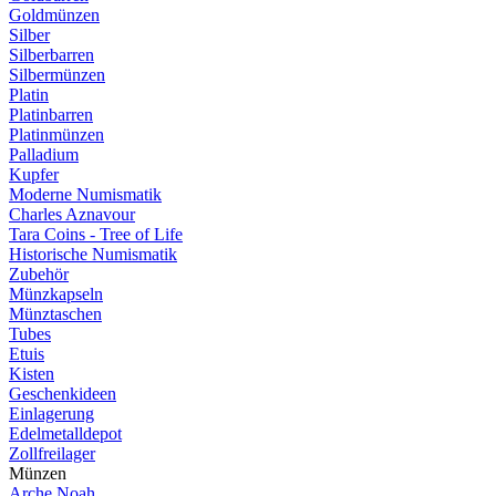
Goldmünzen
Silber
Silberbarren
Silbermünzen
Platin
Platinbarren
Platinmünzen
Palladium
Kupfer
Moderne Numismatik
Charles Aznavour
Tara Coins - Tree of Life
Historische Numismatik
Zubehör
Münzkapseln
Münztaschen
Tubes
Etuis
Kisten
Geschenkideen
Einlagerung
Edelmetalldepot
Zollfreilager
Münzen
Arche Noah