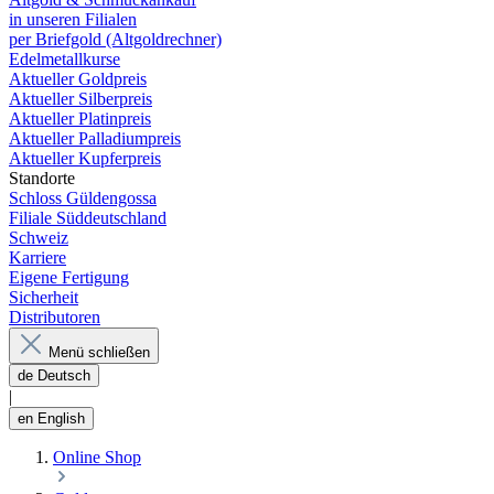
in unseren Filialen
per Briefgold (Altgoldrechner)
Edelmetallkurse
Aktueller Goldpreis
Aktueller Silberpreis
Aktueller Platinpreis
Aktueller Palladiumpreis
Aktueller Kupferpreis
Standorte
Schloss Güldengossa
Filiale Süddeutschland
Schweiz
Karriere
Eigene Fertigung
Sicherheit
Distributoren
Menü schließen
de
Deutsch
|
en
English
Online Shop