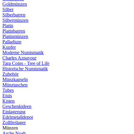
Goldmünzen
Silber
Silberbarren
Silbermünzen
Platin
Platinbarren
Platinmünzen
Palladium
Kupfer
Moderne Numismatik
Charles Aznavour
Tara Coins - Tree of Life
Historische Numismatik
Zubehör
Münzkapseln
Münztaschen
Tubes
Etuis
Kisten
Geschenkideen
Einlagerung
Edelmetalldepot
Zollfreilager
Münzen
Arche Noah