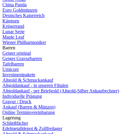
China Panda
Euro Goldmünzen
Deutsches Kaiserreich
Känguru
Krügerrand
Lunar Serie
Maple Leaf
Wiener Philharmoniker
Barren
Geiger original
Geiger Gravurbarren
Tafelbarren
Umicore
Investmentpakete
Altgold & Schmuckankauf
Altgoldankauf - in unseren Filialen
Altgoldankauf - per Briefgold (Altgold-Silber Ankaufrechner)
Individuelle Prägung
Gravur / Druck
Ankauf (Barren & Münzen)
Online Terminvereinbarung
Lagerung
Schließfächer
Edelmetalldepot & Zollfreilager
Altgold & Schmuckankauf