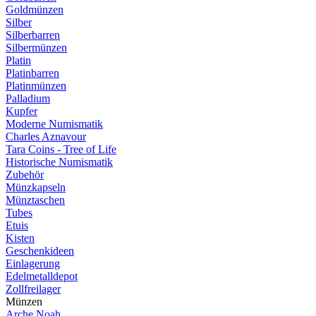
Goldmünzen
Silber
Silberbarren
Silbermünzen
Platin
Platinbarren
Platinmünzen
Palladium
Kupfer
Moderne Numismatik
Charles Aznavour
Tara Coins - Tree of Life
Historische Numismatik
Zubehör
Münzkapseln
Münztaschen
Tubes
Etuis
Kisten
Geschenkideen
Einlagerung
Edelmetalldepot
Zollfreilager
Münzen
Arche Noah