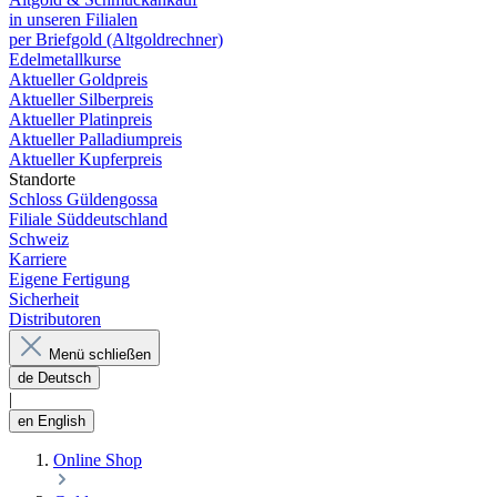
in unseren Filialen
per Briefgold (Altgoldrechner)
Edelmetallkurse
Aktueller Goldpreis
Aktueller Silberpreis
Aktueller Platinpreis
Aktueller Palladiumpreis
Aktueller Kupferpreis
Standorte
Schloss Güldengossa
Filiale Süddeutschland
Schweiz
Karriere
Eigene Fertigung
Sicherheit
Distributoren
Menü schließen
de
Deutsch
|
en
English
Online Shop