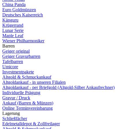
China Panda
Euro Goldmünzen
Deutsches Kaiserreich
Känguru
Krügerrand
Lunar Serie
Maple Leaf
Wiener Philharmoniker
Barren
Geiger original
Geiger Gravurbarren
Tafelbarren
Umicore
Investmentpakete
Altgold & Schmuckankauf
Altgoldankauf - in unseren Filialen
Altgoldankauf - per Briefgold (Altgold-Silber Ankaufrechner)
Individuelle Prägung
Gravur / Druck
Ankauf (Barren & Münzen)
Online Terminvereinbarung
Lagerung
Schließfächer
Edelmetalldepot & Zollfreilager
Altgold & Schmuckankauf