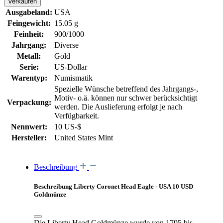
Verkaufen
Ausgabeland:
USA
Feingewicht:
15.05 g
Feinheit:
900/1000
Jahrgang:
Diverse
Metall:
Gold
Serie:
US-Dollar
Warentyp:
Numismatik
Spezielle Wünsche betreffend des Jahrgangs-,
Motiv- o.ä. können nur schwer berücksichtigt
Verpackung:
werden. Die Auslieferung erfolgt je nach
Verfügbarkeit.
Nennwert:
10 US-$
Hersteller:
United States Mint
Beschreibung
Beschreibung Liberty Coronet Head Eagle - USA 10 USD
Goldmünze
Die Liberty Head Goldmünze wurde von 1795 bis