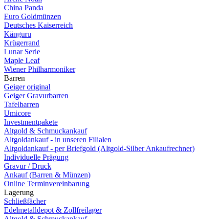
China Panda
Euro Goldmünzen
Deutsches Kaiserreich
Känguru
Krügerrand
Lunar Serie
Maple Leaf
Wiener Philharmoniker
Barren
Geiger original
Geiger Gravurbarren
Tafelbarren
Umicore
Investmentpakete
Altgold & Schmuckankauf
Altgoldankauf - in unseren Filialen
Altgoldankauf - per Briefgold (Altgold-Silber Ankaufrechner)
Individuelle Prägung
Gravur / Druck
Ankauf (Barren & Münzen)
Online Terminvereinbarung
Lagerung
Schließfächer
Edelmetalldepot & Zollfreilager
Altgold & Schmuckankauf