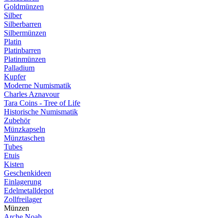
Goldmünzen
Silber
Silberbarren
Silbermünzen
Platin
Platinbarren
Platinmünzen
Palladium
Kupfer
Moderne Numismatik
Charles Aznavour
Tara Coins - Tree of Life
Historische Numismatik
Zubehör
Münzkapseln
Münztaschen
Tubes
Etuis
Kisten
Geschenkideen
Einlagerung
Edelmetalldepot
Zollfreilager
Münzen
Arche Noah