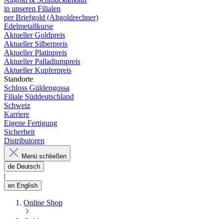
in unseren Filialen
per Briefgold (Altgoldrechner)
Edelmetallkurse
Aktueller Goldpreis
Aktueller Silberpreis
Aktueller Platinpreis
Aktueller Palladiumpreis
Aktueller Kupferpreis
Standorte
Schloss Güldengossa
Filiale Süddeutschland
Schweiz
Karriere
Eigene Fertigung
Sicherheit
Distributoren
Menü schließen
de
Deutsch
|
en
English
Online Shop