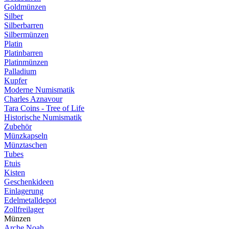
Goldmünzen
Silber
Silberbarren
Silbermünzen
Platin
Platinbarren
Platinmünzen
Palladium
Kupfer
Moderne Numismatik
Charles Aznavour
Tara Coins - Tree of Life
Historische Numismatik
Zubehör
Münzkapseln
Münztaschen
Tubes
Etuis
Kisten
Geschenkideen
Einlagerung
Edelmetalldepot
Zollfreilager
Münzen
Arche Noah