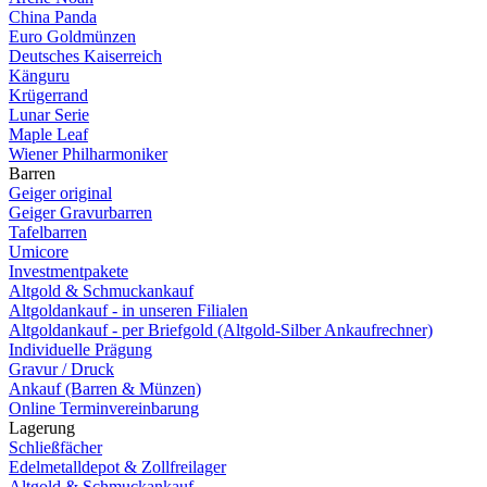
China Panda
Euro Goldmünzen
Deutsches Kaiserreich
Känguru
Krügerrand
Lunar Serie
Maple Leaf
Wiener Philharmoniker
Barren
Geiger original
Geiger Gravurbarren
Tafelbarren
Umicore
Investmentpakete
Altgold & Schmuckankauf
Altgoldankauf - in unseren Filialen
Altgoldankauf - per Briefgold (Altgold-Silber Ankaufrechner)
Individuelle Prägung
Gravur / Druck
Ankauf (Barren & Münzen)
Online Terminvereinbarung
Lagerung
Schließfächer
Edelmetalldepot & Zollfreilager
Altgold & Schmuckankauf