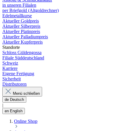
in unseren Filialen
per Briefgold (Altgoldrechner)
Edelmetallkurse
Aktueller Goldpreis
Aktueller Silberpreis
Aktueller Platinpreis
Aktueller Palladiumpreis
Aktueller Kupferpreis
Standorte
Schloss Güldengossa
Filiale Süddeutschland
Schweiz
Karriere
Eigene Fertigung
Sicherheit
Distributoren
Menü schließen
de
Deutsch
|
en
English
Online Shop