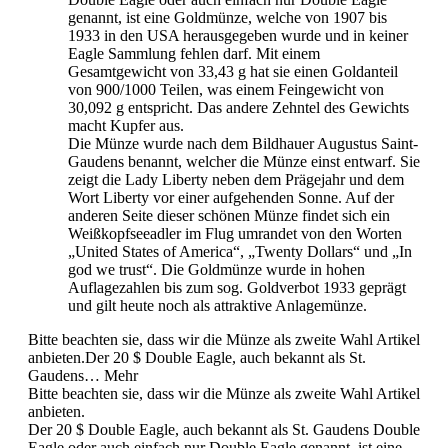
genannt, ist eine Goldmünze, welche von 1907 bis
1933 in den USA herausgegeben wurde und in keiner
Eagle Sammlung fehlen darf. Mit einem
Gesamtgewicht von 33,43 g hat sie einen Goldanteil
von 900/1000 Teilen, was einem Feingewicht von
30,092 g entspricht. Das andere Zehntel des Gewichts
macht Kupfer aus.
Die Münze wurde nach dem Bildhauer Augustus Saint-
Gaudens benannt, welcher die Münze einst entwarf. Sie
zeigt die Lady Liberty neben dem Prägejahr und dem
Wort Liberty vor einer aufgehenden Sonne. Auf der
anderen Seite dieser schönen Münze findet sich ein
Weißkopfseeadler im Flug umrandet von den Worten
„United States of America“, „Twenty Dollars“ und „In
god we trust“.
Die Goldmünze wurde in hohen
Auflagezahlen bis zum sog. Goldverbot 1933 geprägt
und gilt heute noch als attraktive Anlagemünze.
Bitte beachten sie, dass wir die Münze als zweite Wahl Artikel
anbieten.Der 20 $ Double Eagle, auch bekannt als St.
Gaudens…
Mehr
Bitte beachten sie, dass wir die Münze als zweite Wahl Artikel
anbieten.
Der 20 $ Double Eagle, auch bekannt als St. Gaudens Double
Eagle oder auch einfach nur Double Eagle genannt, ist eine