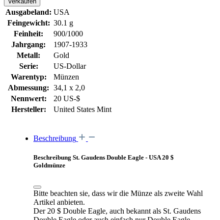
Verkaufen
Ausgabeland:
USA
Feingewicht:
30.1 g
Feinheit:
900/1000
Jahrgang:
1907-1933
Metall:
Gold
Serie:
US-Dollar
Warentyp:
Münzen
Abmessung:
34,1 x 2,0
Nennwert:
20 US-$
Hersteller:
United States Mint
Beschreibung
Beschreibung St. Gaudens Double Eagle - USA 20 $
Goldmünze
Bitte beachten sie, dass wir die Münze als zweite Wahl
Artikel anbieten.
Der 20 $ Double Eagle, auch bekannt als St. Gaudens
Double Eagle oder auch einfach nur Double Eagle