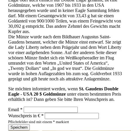
Goldmünze, welche von 1907 bis 1933 in den USA
herausgegeben wurde und in keiner Eagle Sammlung fehlen
darf. Mit einem Gesamtgewicht von 33,43 g hat sie einen
Goldanteil von 900/1000 Teilen, was einem Feingewicht von
30,092 g entspricht. Das andere Zehntel des Gewichts macht
Kupfer aus.
Die Münze wurde nach dem Bildhauer Augustus Saint-
Gaudens benannt, welcher die Münze einst entwarf. Sie zeigt
die Lady Liberty neben dem Prägejahr und dem Wort Liberty
vor einer aufgehenden Sonne. Auf der anderen Seite dieser
schönen Münze findet sich ein Weißkopfseeadler im Flug
umrandet von den Worten „United States of America“,
„Twenty Dollars“ und „In god we trust“.
Die Goldmünze
wurde in hohen Auflagezahlen bis zum sog. Goldverbot 1933
geprägt und gilt heute noch als attraktive Anlagemünze.
Sie möchten informiert werden, wenn
St. Gaudens Double
Eagle - USA 20 $ Goldmünze
unter einem bestimmten Preis
erhältlich ist? Dann geben Sie bitte Ihren Wunschpreis an.
Email *
Wunschpreis in € *
Pflichtfelder sind mit einem * markiert
Speichern