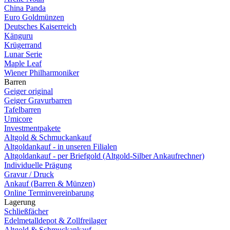
China Panda
Euro Goldmünzen
Deutsches Kaiserreich
Känguru
Krügerrand
Lunar Serie
Maple Leaf
Wiener Philharmoniker
Barren
Geiger original
Geiger Gravurbarren
Tafelbarren
Umicore
Investmentpakete
Altgold & Schmuckankauf
Altgoldankauf - in unseren Filialen
Altgoldankauf - per Briefgold (Altgold-Silber Ankaufrechner)
Individuelle Prägung
Gravur / Druck
Ankauf (Barren & Münzen)
Online Terminvereinbarung
Lagerung
Schließfächer
Edelmetalldepot & Zollfreilager
Altgold & Schmuckankauf