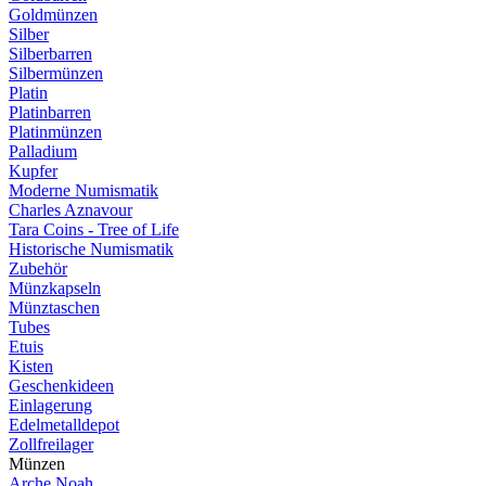
Goldmünzen
Silber
Silberbarren
Silbermünzen
Platin
Platinbarren
Platinmünzen
Palladium
Kupfer
Moderne Numismatik
Charles Aznavour
Tara Coins - Tree of Life
Historische Numismatik
Zubehör
Münzkapseln
Münztaschen
Tubes
Etuis
Kisten
Geschenkideen
Einlagerung
Edelmetalldepot
Zollfreilager
Münzen
Arche Noah