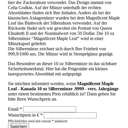
hier der Zuckerahorn verwendet. Das Design stammt von
Celia Godkin. Auf der Münze unterhalb der rechten
Ahornblattes finden sich Ihre Initialen.
Anders als bei der
klassischen Anlagemünze wurden bei dem Magnificent Maple
Leaf das Blattwerk der Silberahorn verwendet. Auf der
Rückseite findet sich wie gewohnt ein Portrait von Queen
Elisabeth II und der Nominalwert von 50 Dollar. Die 10 oz
Silbermünze "Magnificent Maple Leaf" wird in einer
Münzkapsel geliefert
Die Silbermünze zeichnet sich durch Ihre Feinheit von
999,9/1000 aus. Die Münze wird in Stempelglanz geprägt.
Das Besondere an dieser 10 oz Silbermünze ist das sichtbare
Sicherheitsmerkmal. Hier hat die Prägestätte ein kleines
lasergraviertes Ahornblatt mit aufgeprägt.
Sie möchten informiert werden, wenn
Magnificent Maple
Leaf - Kanada 10 oz Silbermünze .9999 - vers. Jahrgänge
unter einem bestimmten Preis erhältlich ist? Dann geben Sie
bitte Ihren Wunschpreis an.
Email *
Wunschpreis in € *
Pflichtfelder sind mit einem * markiert
Speichern