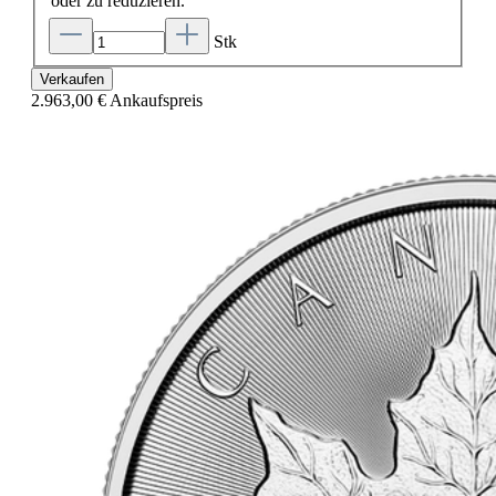
oder zu reduzieren.
Stk
Verkaufen
2.963,00 €
Ankaufspreis