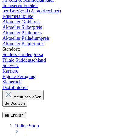
in unseren Filialen
per Briefgold (Altgoldrechner)
Edelmetallkurse
Aktueller Goldpreis
Aktueller Silberpreis
Aktueller Platinpreis
Aktueller Palladiumpreis
Aktueller Kupferpreis
Standorte
Schloss Güldengossa
Filiale Süddeutschland
Schweiz
Karriere
Eigene Fertigung
Sicherheit
Distributoren
Menü schließen
de
Deutsch
|
en
English
Online Shop