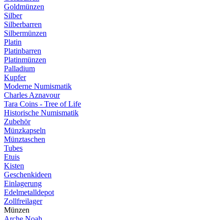
Goldmünzen
Silber
Silberbarren
Silbermünzen
Platin
Platinbarren
Platinmünzen
Palladium
Kupfer
Moderne Numismatik
Charles Aznavour
Tara Coins - Tree of Life
Historische Numismatik
Zubehör
Münzkapseln
Münztaschen
Tubes
Etuis
Kisten
Geschenkideen
Einlagerung
Edelmetalldepot
Zollfreilager
Münzen
Arche Noah