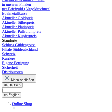
in unseren Filialen
per Briefgold (Altgoldrechner)
Edelmetallkurse
Aktueller Goldpreis
Aktueller Silberpreis
Aktueller Platinpreis
Aktueller Palladiumpreis
Aktueller Kupferpreis
Standorte
Schloss Güldengossa
Filiale Süddeutschland
Schweiz
Karriere
Eigene Fertigung
Sicherheit
Distributoren
Menü schließen
de
Deutsch
|
en
English
Online Shop