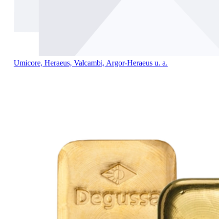
Umicore, Heraeus, Valcambi, Argor-Heraeus u. a.