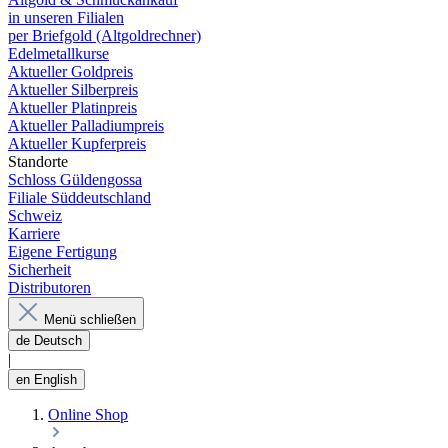
in unseren Filialen
per Briefgold (Altgoldrechner)
Edelmetallkurse
Aktueller Goldpreis
Aktueller Silberpreis
Aktueller Platinpreis
Aktueller Palladiumpreis
Aktueller Kupferpreis
Standorte
Schloss Güldengossa
Filiale Süddeutschland
Schweiz
Karriere
Eigene Fertigung
Sicherheit
Distributoren
Menü schließen
de
Deutsch
|
en
English
Online Shop