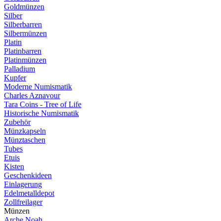
Goldmünzen
Silber
Silberbarren
Silbermünzen
Platin
Platinbarren
Platinmünzen
Palladium
Kupfer
Moderne Numismatik
Charles Aznavour
Tara Coins - Tree of Life
Historische Numismatik
Zubehör
Münzkapseln
Münztaschen
Tubes
Etuis
Kisten
Geschenkideen
Einlagerung
Edelmetalldepot
Zollfreilager
Münzen
Arche Noah