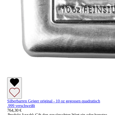
Silberbarren Geiger original - 10 oz gegossen quadratisch
.999 verschweißt
764,30 €
Produkt Anzahl: Gib den gewünschten Wert ein oder benutze