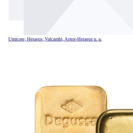
Umicore, Heraeus, Valcambi, Argor-Heraeus u. a.