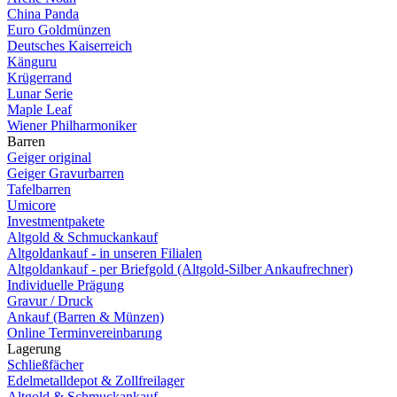
China Panda
Euro Goldmünzen
Deutsches Kaiserreich
Känguru
Krügerrand
Lunar Serie
Maple Leaf
Wiener Philharmoniker
Barren
Geiger original
Geiger Gravurbarren
Tafelbarren
Umicore
Investmentpakete
Altgold & Schmuckankauf
Altgoldankauf - in unseren Filialen
Altgoldankauf - per Briefgold (Altgold-Silber Ankaufrechner)
Individuelle Prägung
Gravur / Druck
Ankauf (Barren & Münzen)
Online Terminvereinbarung
Lagerung
Schließfächer
Edelmetalldepot & Zollfreilager
Altgold & Schmuckankauf