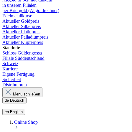
in unseren Filialen
per Briefgold (Altgoldrechner)
Edelmetallkurse
Aktueller Goldpreis
Aktueller Silberpreis
Aktueller Platinpreis
Aktueller Palladiumpreis
Aktueller Kupferpreis
Standorte
Schloss Güldengossa
Filiale Süddeutschland
Schweiz
Karriere
Eigene Fertigung
Sicherheit
Distributoren
Menü schließen
de
Deutsch
|
en
English
Online Shop