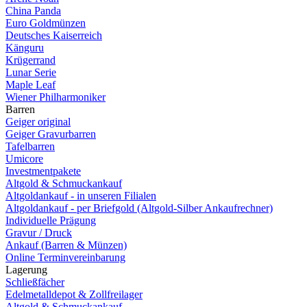
China Panda
Euro Goldmünzen
Deutsches Kaiserreich
Känguru
Krügerrand
Lunar Serie
Maple Leaf
Wiener Philharmoniker
Barren
Geiger original
Geiger Gravurbarren
Tafelbarren
Umicore
Investmentpakete
Altgold & Schmuckankauf
Altgoldankauf - in unseren Filialen
Altgoldankauf - per Briefgold (Altgold-Silber Ankaufrechner)
Individuelle Prägung
Gravur / Druck
Ankauf (Barren & Münzen)
Online Terminvereinbarung
Lagerung
Schließfächer
Edelmetalldepot & Zollfreilager
Altgold & Schmuckankauf