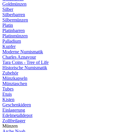
Goldmünzen
Silber
Silberbarren
Silbermünzen
Platin
Platinbarren
Platinmünzen
Palladium
Kupfer
Moderne Numismatik
Charles Aznavour
Tara Coins - Tree of Life
Historische Numismatik
Zubehör
Münzkapseln
Münztaschen
Tubes
Etuis
Kisten
Geschenkideen
Einlagerung
Edelmetalldepot
Zollfreilager
Münzen
Arche Noah