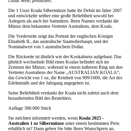
Lunar Serie, produziert.
Die 1 Unze Koala Silbermünze hatte ihr Debüt im Jahre 2007
und entwickelte seither eine große Beliebtheit sowohl bei
Anlegern als auch bei Sammlern. Ihren Namen verdankt die
Münze dem bekannten Vertreter Australiens, dem Koala.
Die Vorderseite zeigt das Portrait der englischen Königin
Elisabeth II., das australische Staatsoberhaupt, und der
Nominalwert von 1 australischem Dollar.
Die Rückseite ist ähnlich wie der Kookaburra aufgebaut. Das
jährlich wechselnde Bild eines Koalas befindet sich im
Zentrum der Münze, während in einem äußerem Ring um den
Vertreter Australiens der Name „AUSTRALIAN KOALA“,
das Gewicht von 1 oz, die Reinheit von 999/1000, die Art des
Edelmetalls und der Jahrgang angegeben ist.
Seine Beliebtheit verdankt der Koala nicht zuletzt auch dem
bezaubernden Bild des Beuteltiers.
Auflage 300.000 Stück
Sie möchten informiert werden, wenn
Koala 2025 -
Australien 1 oz Silbermünze
unter einem bestimmten Preis
erhältlich ist? Dann geben Sie bitte Ihren Wunschpreis an.