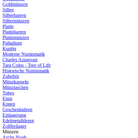
Goldmünzen
Silber
Silberbarren
Silbermünzen
Platin
Platinbarren
Platinmünzen
Palladium
Kupfer
Moderne Numismatik
Charles Aznavour
Tara Coins - Tree of Life
Historische Numismatik
Zubehör
Münzkapseln
Münztaschen
Tubes
Etuis
Kisten
Geschenkideen
Einlagerung
Edelmetalldepot
Zollfreilager
Münzen
Arche Noah