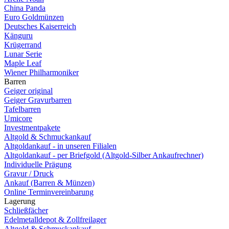
China Panda
Euro Goldmünzen
Deutsches Kaiserreich
Känguru
Krügerrand
Lunar Serie
Maple Leaf
Wiener Philharmoniker
Barren
Geiger original
Geiger Gravurbarren
Tafelbarren
Umicore
Investmentpakete
Altgold & Schmuckankauf
Altgoldankauf - in unseren Filialen
Altgoldankauf - per Briefgold (Altgold-Silber Ankaufrechner)
Individuelle Prägung
Gravur / Druck
Ankauf (Barren & Münzen)
Online Terminvereinbarung
Lagerung
Schließfächer
Edelmetalldepot & Zollfreilager
Altgold & Schmuckankauf