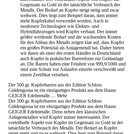
Gegensatz zu Gold ist der tatsächliche Verbrauch des
Metalls. Der Bedarf an Kupfer steigt stetig und zwar
weltweit. Dies liegt zum Beispiel daran, dass immer
mehr Kupferkabel verwendet werden. Auch in
modernen Technologien wie Elektro- und
Hybridfahrzeugen wird Kupfer verbaut. Der immer
größer werdende Bedarf und die wachsenden Kosten
für den Abbau des Metalls zeigen klar auf, dass Kupfer
ein großes Potenzial als Anlagemetall hat. Daher bieten
wir ihnen als einer der ersten Händler in Deutschland
auch Kupfer in praktischer Barrenform zur Geldanlage
an. Die Barren haben eine Feinheit von 999,9/1000 und
sind zum Schutz vor Anlaufen einzeln verschweißt und
einem Zertifikat versehen.
Der 500 gr. Kupferbarren aus der Edition Schloss
Güldengossa ist ein einzigartiges Produkt aus dem Hause
GEIGER Edelmetalle.…
Mehr
Der 500 gr. Kupferbarren aus der
Edition Schloss
Güldengossa
ist ein einzigartiges Produkt aus dem Hause
GEIGER Edelmetalle. Denn neben den klassischen
Anlagemetallen wird Kupfer immer interessanter. Der
vorteilhafte Aspekt von Kupfer im Gegensatz zu Gold ist der
tatsächliche Verbrauch des Metalls. Der Bedarf an Kupfer
steigt stetig und zwar weltweit. Dies liegt zum Beispiel daran,