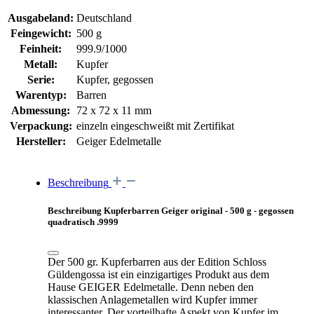
Ausgabeland:
Deutschland
Feingewicht:
500 g
Feinheit:
999.9/1000
Metall:
Kupfer
Serie:
Kupfer, gegossen
Warentyp:
Barren
Abmessung:
72 x 72 x 11 mm
Verpackung:
einzeln eingeschweißt mit Zertifikat
Hersteller:
Geiger Edelmetalle
Beschreibung
Beschreibung Kupferbarren Geiger original - 500 g - gegossen
quadratisch .9999
Der 500 gr. Kupferbarren aus der
Edition Schloss
Güldengossa
ist ein einzigartiges Produkt aus dem
Hause GEIGER Edelmetalle. Denn neben den
klassischen Anlagemetallen wird Kupfer immer
interessanter. Der vorteilhafte Aspekt von Kupfer im