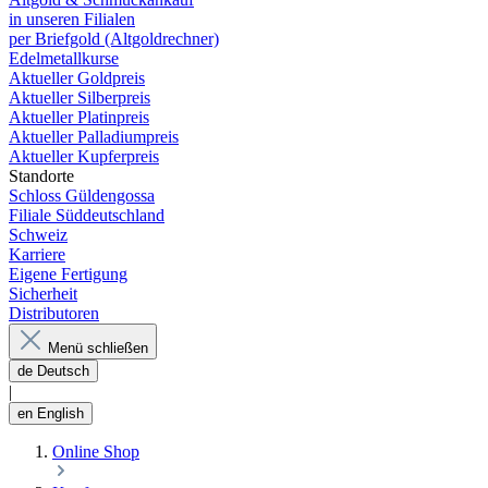
in unseren Filialen
per Briefgold (Altgoldrechner)
Edelmetallkurse
Aktueller Goldpreis
Aktueller Silberpreis
Aktueller Platinpreis
Aktueller Palladiumpreis
Aktueller Kupferpreis
Standorte
Schloss Güldengossa
Filiale Süddeutschland
Schweiz
Karriere
Eigene Fertigung
Sicherheit
Distributoren
Menü schließen
de
Deutsch
|
en
English
Online Shop