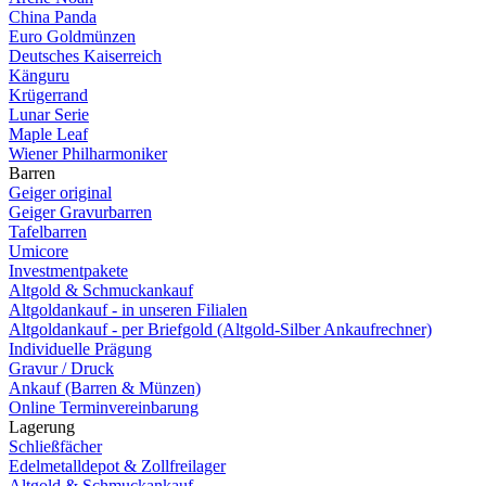
China Panda
Euro Goldmünzen
Deutsches Kaiserreich
Känguru
Krügerrand
Lunar Serie
Maple Leaf
Wiener Philharmoniker
Barren
Geiger original
Geiger Gravurbarren
Tafelbarren
Umicore
Investmentpakete
Altgold & Schmuckankauf
Altgoldankauf - in unseren Filialen
Altgoldankauf - per Briefgold (Altgold-Silber Ankaufrechner)
Individuelle Prägung
Gravur / Druck
Ankauf (Barren & Münzen)
Online Terminvereinbarung
Lagerung
Schließfächer
Edelmetalldepot & Zollfreilager
Altgold & Schmuckankauf