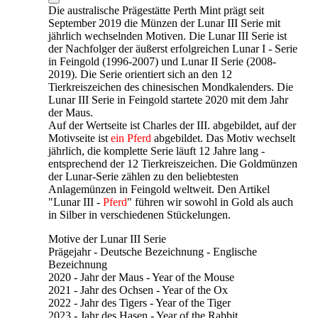
Die australische Prägestätte Perth Mint prägt seit
September 2019 die Münzen der Lunar III Serie mit
jährlich wechselnden Motiven. Die Lunar III Serie ist
der Nachfolger der äußerst erfolgreichen Lunar I - Serie
in Feingold (1996-2007) und Lunar II Serie (2008-
2019). Die Serie orientiert sich an den 12
Tierkreiszeichen des chinesischen Mondkalenders. Die
Lunar III Serie in Feingold startete
2020 mit dem Jahr
der Maus.
Auf der Wertseite ist Charles der III. abgebildet, auf der
Motivseite ist
ein Pferd
abgebildet. Das Motiv wechselt
jährlich, die komplette Serie läuft 12 Jahre lang -
entsprechend der 12 Tierkreiszeichen. Die Goldmünzen
der Lunar-Serie zählen zu den beliebtesten
Anlagemünzen in Feingold weltweit. Den Artikel
"Lunar III -
Pferd
" führen wir sowohl in Gold als auch
in Silber in verschiedenen Stückelungen.
Motive der Lunar III Serie
Prägejahr - Deutsche Bezeichnung - Englische
Bezeichnung
2020 - Jahr der Maus - Year of the Mouse
2021 - Jahr des Ochsen - Year of the Ox
2022 - Jahr des Tigers - Year of the Tiger
2023 - Jahr des Hasen - Year of the Rabbit