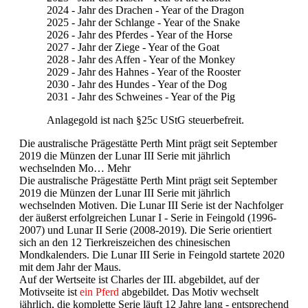
2024 - Jahr des Drachen - Year of the Dragon
2025 - Jahr der Schlange - Year of the Snake
2026 - Jahr des Pferdes - Year of the Horse
2027 - Jahr der Ziege - Year of the Goat
2028 - Jahr des Affen - Year of the Monkey
2029 - Jahr des Hahnes - Year of the Rooster
2030 - Jahr des Hundes - Year of the Dog
2031 - Jahr des Schweines - Year of the Pig
Anlagegold ist nach §25c UStG steuerbefreit.
Die australische Prägestätte Perth Mint prägt seit September
2019 die Münzen der Lunar III Serie mit jährlich
wechselnden Mo…
Mehr
Die australische Prägestätte Perth Mint prägt seit September
2019 die Münzen der Lunar III Serie mit jährlich
wechselnden Motiven. Die Lunar III Serie ist der Nachfolger
der äußerst erfolgreichen Lunar I - Serie in Feingold (1996-
2007) und Lunar II Serie (2008-2019). Die Serie orientiert
sich an den 12 Tierkreiszeichen des chinesischen
Mondkalenders. Die Lunar III Serie in Feingold startete
2020
mit dem Jahr der Maus.
Auf der Wertseite ist Charles der III. abgebildet, auf der
Motivseite ist
ein Pferd
abgebildet. Das Motiv wechselt
jährlich, die komplette Serie läuft 12 Jahre lang - entsprechend