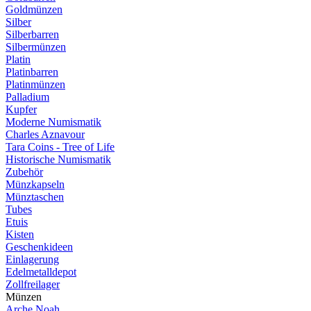
Goldmünzen
Silber
Silberbarren
Silbermünzen
Platin
Platinbarren
Platinmünzen
Palladium
Kupfer
Moderne Numismatik
Charles Aznavour
Tara Coins - Tree of Life
Historische Numismatik
Zubehör
Münzkapseln
Münztaschen
Tubes
Etuis
Kisten
Geschenkideen
Einlagerung
Edelmetalldepot
Zollfreilager
Münzen
Arche Noah