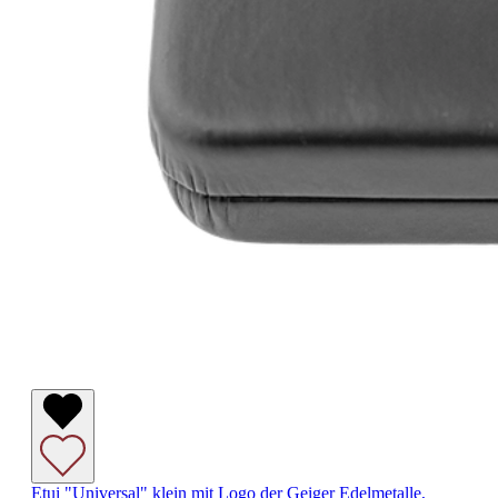
Etui "Universal" klein mit Logo der Geiger Edelmetalle,