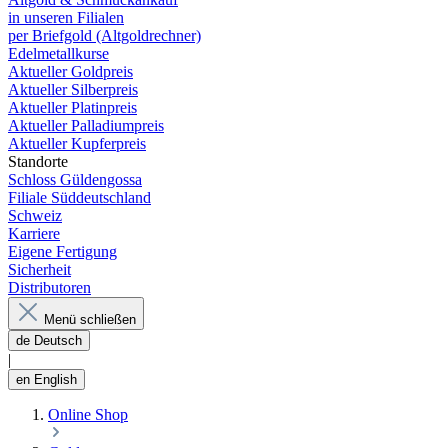
in unseren Filialen
per Briefgold (Altgoldrechner)
Edelmetallkurse
Aktueller Goldpreis
Aktueller Silberpreis
Aktueller Platinpreis
Aktueller Palladiumpreis
Aktueller Kupferpreis
Standorte
Schloss Güldengossa
Filiale Süddeutschland
Schweiz
Karriere
Eigene Fertigung
Sicherheit
Distributoren
Menü schließen
de
Deutsch
|
en
English
Online Shop