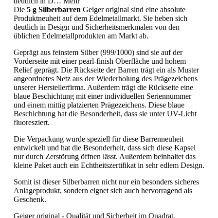
deutlich in D…
Mehr
Die
5 g Silberbarren
Geiger original
sind eine absolute
Produktneuheit auf dem Edelmetallmarkt. Sie heben sich
deutlich in Design und Sicherheitsmerkmalen von den
üblichen Edelmetallprodukten am Markt ab.
Geprägt aus feinstem Silber (999/1000) sind sie auf der
Vorderseite mit einer pearl-finish Oberfläche und hohem
Relief geprägt.
Die Rückseite der Barren trägt ein als Muster
angeordnetes Netz aus der Wiederholung des Prägezeichens
unserer Herstellerfirma. Außerdem trägt die Rückseite eine
blaue Beschichtung mit einer individuellen Seriennummer
und einem mittig platzierten Prägezeichens. Diese blaue
Beschichtung hat die Besonderheit, dass sie unter UV-Licht
fluoresziert.
Die Verpackung wurde speziell für diese Barrenneuheit
entwickelt und hat die Besonderheit, dass sich diese Kapsel
nur durch Zerstörung öffnen lässt. Außerdem beinhaltet das
kleine Paket auch ein Echtheitszertifikat in sehr edlem Design.
Somit ist dieser Silberbarren nicht nur ein besonders sicheres
Anlageprodukt, sondern eignet sich auch hervorragend als
Geschenk.
Geiger original
- Qualität und Sicherheit im Quadrat.