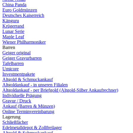
China Panda
Euro Goldmünzen
Deutsches Kaiserreich
Känguru
Krügerrand
Lunar Serie
Maple Leaf
Wiener Philharmoniker
Barren
Geiger original
Geiger Gravurbarren
Tafelbarren
Umicore
Investmentpakete
Altgold & Schmuckankauf
Altgoldankauf - in unseren Filialen
Altgoldankauf - per Briefgold (Altgold-Silber Ankaufrechner)
Individuelle Prägung
Gravur / Druck
Ankauf (Barren & Münzen)
Online Terminvereinbarung
Lagerung
Schließfächer
Edelmetalldepot & Zollfreilager
Altgold & Schmuckankauf