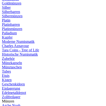
Goldmünzen
Silber
Silberbarren
Silbermünzen
Platin
Platinbarren
Platinmünzen
Palladium
Kupfer
Moderne Numismatik
Charles Aznavour
Tara Coins - Tree of Life
Historische Numismatik
Zubehör
Münzkapseln
Münztaschen
Tubes
Etuis
Kisten
Geschenkideen
Einlagerung
Edelmetalldepot
Zollfreilager
Münzen
Arche Noah