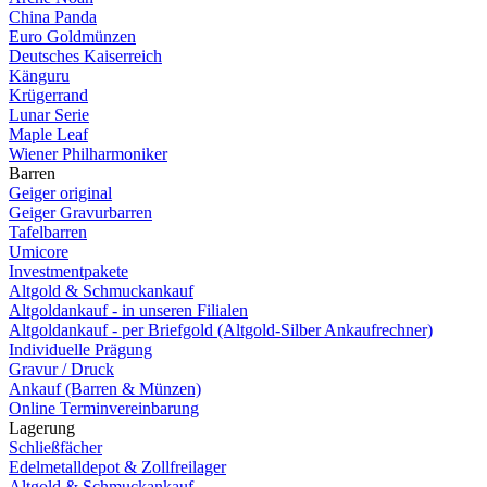
China Panda
Euro Goldmünzen
Deutsches Kaiserreich
Känguru
Krügerrand
Lunar Serie
Maple Leaf
Wiener Philharmoniker
Barren
Geiger original
Geiger Gravurbarren
Tafelbarren
Umicore
Investmentpakete
Altgold & Schmuckankauf
Altgoldankauf - in unseren Filialen
Altgoldankauf - per Briefgold (Altgold-Silber Ankaufrechner)
Individuelle Prägung
Gravur / Druck
Ankauf (Barren & Münzen)
Online Terminvereinbarung
Lagerung
Schließfächer
Edelmetalldepot & Zollfreilager
Altgold & Schmuckankauf