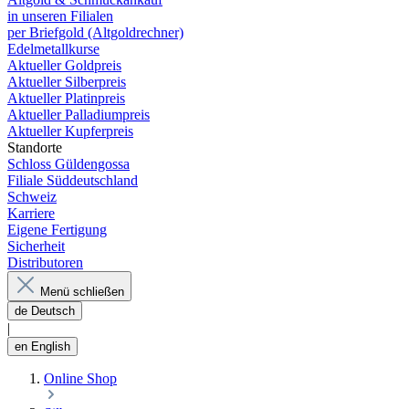
in unseren Filialen
per Briefgold (Altgoldrechner)
Edelmetallkurse
Aktueller Goldpreis
Aktueller Silberpreis
Aktueller Platinpreis
Aktueller Palladiumpreis
Aktueller Kupferpreis
Standorte
Schloss Güldengossa
Filiale Süddeutschland
Schweiz
Karriere
Eigene Fertigung
Sicherheit
Distributoren
Menü schließen
de
Deutsch
|
en
English
Online Shop