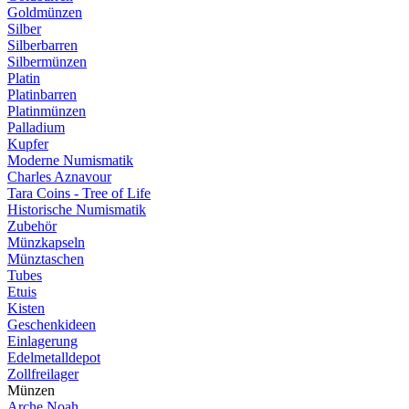
Goldmünzen
Silber
Silberbarren
Silbermünzen
Platin
Platinbarren
Platinmünzen
Palladium
Kupfer
Moderne Numismatik
Charles Aznavour
Tara Coins - Tree of Life
Historische Numismatik
Zubehör
Münzkapseln
Münztaschen
Tubes
Etuis
Kisten
Geschenkideen
Einlagerung
Edelmetalldepot
Zollfreilager
Münzen
Arche Noah