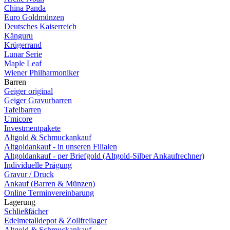
China Panda
Euro Goldmünzen
Deutsches Kaiserreich
Känguru
Krügerrand
Lunar Serie
Maple Leaf
Wiener Philharmoniker
Barren
Geiger original
Geiger Gravurbarren
Tafelbarren
Umicore
Investmentpakete
Altgold & Schmuckankauf
Altgoldankauf - in unseren Filialen
Altgoldankauf - per Briefgold (Altgold-Silber Ankaufrechner)
Individuelle Prägung
Gravur / Druck
Ankauf (Barren & Münzen)
Online Terminvereinbarung
Lagerung
Schließfächer
Edelmetalldepot & Zollfreilager
Altgold & Schmuckankauf