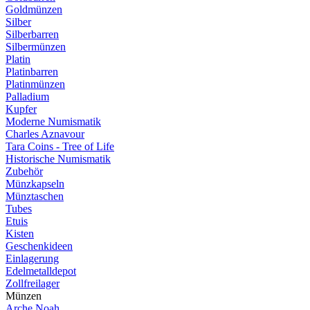
Goldmünzen
Silber
Silberbarren
Silbermünzen
Platin
Platinbarren
Platinmünzen
Palladium
Kupfer
Moderne Numismatik
Charles Aznavour
Tara Coins - Tree of Life
Historische Numismatik
Zubehör
Münzkapseln
Münztaschen
Tubes
Etuis
Kisten
Geschenkideen
Einlagerung
Edelmetalldepot
Zollfreilager
Münzen
Arche Noah