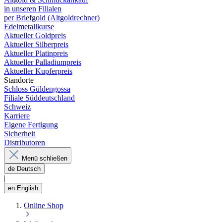
in unseren Filialen
per Briefgold (Altgoldrechner)
Edelmetallkurse
Aktueller Goldpreis
Aktueller Silberpreis
Aktueller Platinpreis
Aktueller Palladiumpreis
Aktueller Kupferpreis
Standorte
Schloss Güldengossa
Filiale Süddeutschland
Schweiz
Karriere
Eigene Fertigung
Sicherheit
Distributoren
Menü schließen
de
Deutsch
|
en
English
Online Shop