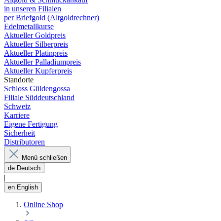
in unseren Filialen
per Briefgold (Altgoldrechner)
Edelmetallkurse
Aktueller Goldpreis
Aktueller Silberpreis
Aktueller Platinpreis
Aktueller Palladiumpreis
Aktueller Kupferpreis
Standorte
Schloss Güldengossa
Filiale Süddeutschland
Schweiz
Karriere
Eigene Fertigung
Sicherheit
Distributoren
Menü schließen
de
Deutsch
|
en
English
Online Shop