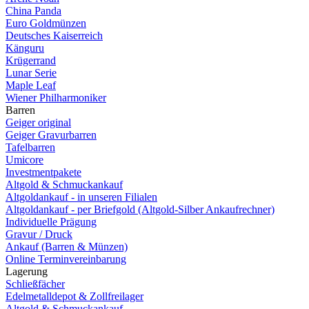
China Panda
Euro Goldmünzen
Deutsches Kaiserreich
Känguru
Krügerrand
Lunar Serie
Maple Leaf
Wiener Philharmoniker
Barren
Geiger original
Geiger Gravurbarren
Tafelbarren
Umicore
Investmentpakete
Altgold & Schmuckankauf
Altgoldankauf - in unseren Filialen
Altgoldankauf - per Briefgold (Altgold-Silber Ankaufrechner)
Individuelle Prägung
Gravur / Druck
Ankauf (Barren & Münzen)
Online Terminvereinbarung
Lagerung
Schließfächer
Edelmetalldepot & Zollfreilager
Altgold & Schmuckankauf