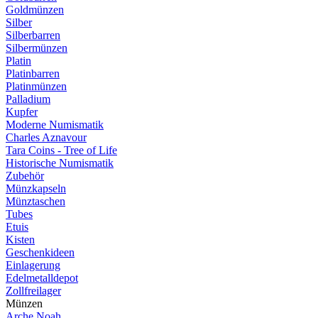
Goldmünzen
Silber
Silberbarren
Silbermünzen
Platin
Platinbarren
Platinmünzen
Palladium
Kupfer
Moderne Numismatik
Charles Aznavour
Tara Coins - Tree of Life
Historische Numismatik
Zubehör
Münzkapseln
Münztaschen
Tubes
Etuis
Kisten
Geschenkideen
Einlagerung
Edelmetalldepot
Zollfreilager
Münzen
Arche Noah