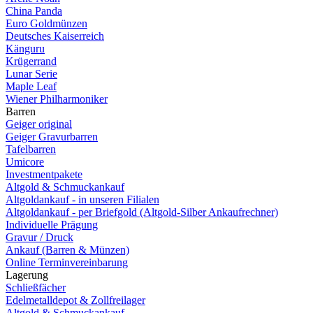
China Panda
Euro Goldmünzen
Deutsches Kaiserreich
Känguru
Krügerrand
Lunar Serie
Maple Leaf
Wiener Philharmoniker
Barren
Geiger original
Geiger Gravurbarren
Tafelbarren
Umicore
Investmentpakete
Altgold & Schmuckankauf
Altgoldankauf - in unseren Filialen
Altgoldankauf - per Briefgold (Altgold-Silber Ankaufrechner)
Individuelle Prägung
Gravur / Druck
Ankauf (Barren & Münzen)
Online Terminvereinbarung
Lagerung
Schließfächer
Edelmetalldepot & Zollfreilager
Altgold & Schmuckankauf