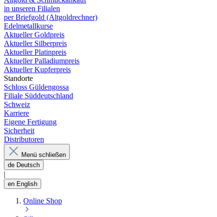
in unseren Filialen
per Briefgold (Altgoldrechner)
Edelmetallkurse
Aktueller Goldpreis
Aktueller Silberpreis
Aktueller Platinpreis
Aktueller Palladiumpreis
Aktueller Kupferpreis
Standorte
Schloss Güldengossa
Filiale Süddeutschland
Schweiz
Karriere
Eigene Fertigung
Sicherheit
Distributoren
Menü schließen
de
Deutsch
|
en
English
Online Shop