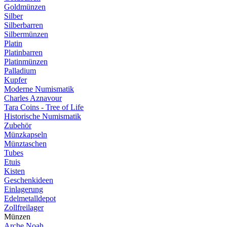
Goldmünzen
Silber
Silberbarren
Silbermünzen
Platin
Platinbarren
Platinmünzen
Palladium
Kupfer
Moderne Numismatik
Charles Aznavour
Tara Coins - Tree of Life
Historische Numismatik
Zubehör
Münzkapseln
Münztaschen
Tubes
Etuis
Kisten
Geschenkideen
Einlagerung
Edelmetalldepot
Zollfreilager
Münzen
Arche Noah