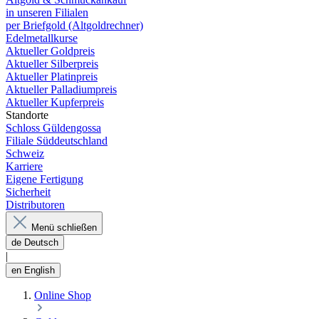
in unseren Filialen
per Briefgold (Altgoldrechner)
Edelmetallkurse
Aktueller Goldpreis
Aktueller Silberpreis
Aktueller Platinpreis
Aktueller Palladiumpreis
Aktueller Kupferpreis
Standorte
Schloss Güldengossa
Filiale Süddeutschland
Schweiz
Karriere
Eigene Fertigung
Sicherheit
Distributoren
Menü schließen
de
Deutsch
|
en
English
Online Shop