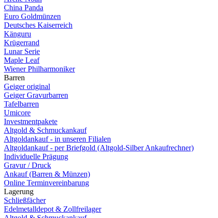
China Panda
Euro Goldmünzen
Deutsches Kaiserreich
Känguru
Krügerrand
Lunar Serie
Maple Leaf
Wiener Philharmoniker
Barren
Geiger original
Geiger Gravurbarren
Tafelbarren
Umicore
Investmentpakete
Altgold & Schmuckankauf
Altgoldankauf - in unseren Filialen
Altgoldankauf - per Briefgold (Altgold-Silber Ankaufrechner)
Individuelle Prägung
Gravur / Druck
Ankauf (Barren & Münzen)
Online Terminvereinbarung
Lagerung
Schließfächer
Edelmetalldepot & Zollfreilager
Altgold & Schmuckankauf