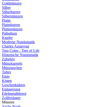
Goldmünzen
Silber
Silberbarren
Silbermünzen
Platin
Platinbarren
Platinmünzen
Palladium
Kupfer
Moderne Numismatik
Charles Aznavour
Tara Coins - Tree of Life
Historische Numismatik
Zubehör
Münzkapseln
Münztaschen
Tubes
Etuis
Kisten
Geschenkideen
Einlagerung
Edelmetalldepot
Zollfreilager
Münzen
Arche Noah