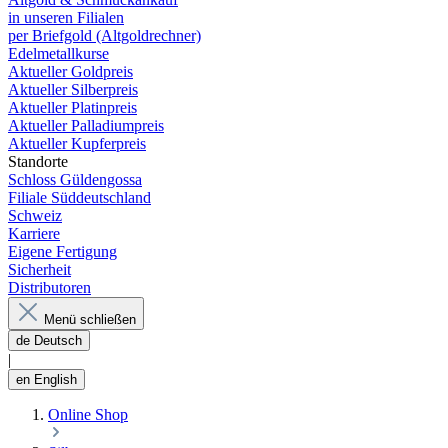
in unseren Filialen
per Briefgold (Altgoldrechner)
Edelmetallkurse
Aktueller Goldpreis
Aktueller Silberpreis
Aktueller Platinpreis
Aktueller Palladiumpreis
Aktueller Kupferpreis
Standorte
Schloss Güldengossa
Filiale Süddeutschland
Schweiz
Karriere
Eigene Fertigung
Sicherheit
Distributoren
Menü schließen
de
Deutsch
|
en
English
Online Shop