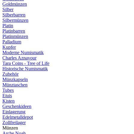
Goldmünzen
Silber
Silberbarren
Silbermünzen
Platin
Platinbarren
Platinmünzen
Palladium
Kupfer
Moderne Numismatik
Charles Aznavour
Tara Coins - Tree of Life
Historische Numismatik
Zubehör
Münzkapseln
Münztaschen
Tubes
Etuis
Kisten
Geschenkideen
Einlagerung
Edelmetalldepot
Zollfreilager
Münzen
Arche Noah