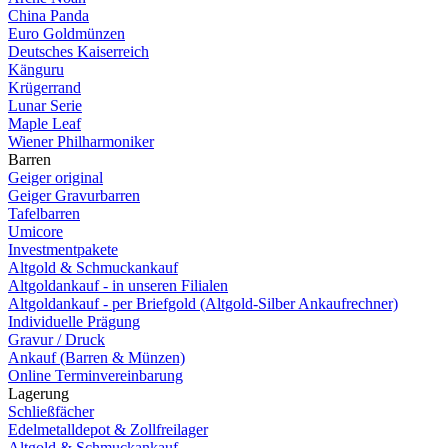
China Panda
Euro Goldmünzen
Deutsches Kaiserreich
Känguru
Krügerrand
Lunar Serie
Maple Leaf
Wiener Philharmoniker
Barren
Geiger original
Geiger Gravurbarren
Tafelbarren
Umicore
Investmentpakete
Altgold & Schmuckankauf
Altgoldankauf - in unseren Filialen
Altgoldankauf - per Briefgold (Altgold-Silber Ankaufrechner)
Individuelle Prägung
Gravur / Druck
Ankauf (Barren & Münzen)
Online Terminvereinbarung
Lagerung
Schließfächer
Edelmetalldepot & Zollfreilager
Altgold & Schmuckankauf